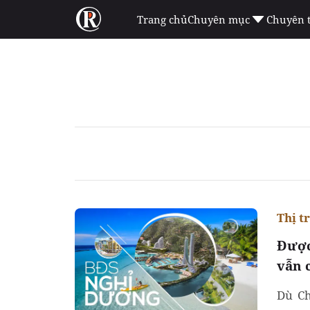
Trang chủ
Chuyên mục
Chuyên 
Thị t
Được
vẫn 
Dù Ch