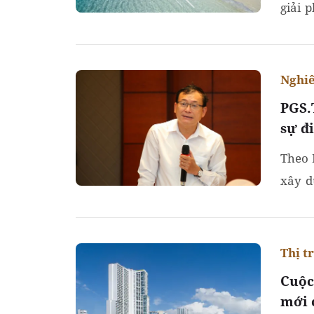
giải 
dưỡng.
Nghiê
PGS.
sự đ
Theo 
xây d
kinh d
Thị t
Cuộc
mới 