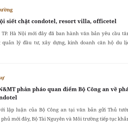
rường
i siết chặt condotel, resort villa, officetel
TP. Hà Nội mới đây đã ban hành văn bản yêu cầu tă
 quản lý đầu tư, xây dựng, kinh doanh căn hộ du lị
tel), biệt thự du lịch (resort villa), văn phòng kết hợp...
sự
N&MT phản pháo quan điểm Bộ Công an về ph
ondotel
với lập luận của Bộ Công an tại văn bản gửi Thủ tướ
 phủ mới đây, Bộ Tài Nguyên và Môi trường tiếp tục khẳ
ành lang pháp lý cho loại hình căn hộ du lịch được...