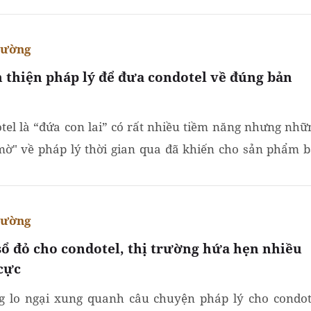
rường
 thiện pháp lý để đưa condotel về đúng bản
tel là “đứa con lai” có rất nhiều tiềm năng nhưng nhữ
ờ" về pháp lý thời gian qua đã khiến cho sản phẩm b
sản nghỉ dưỡng này bị biến tướng, phát triển lệch hướng
rường
sổ đỏ cho condotel, thị trường hứa hẹn nhiều
 cực
 lo ngại xung quanh câu chuyện pháp lý cho condot