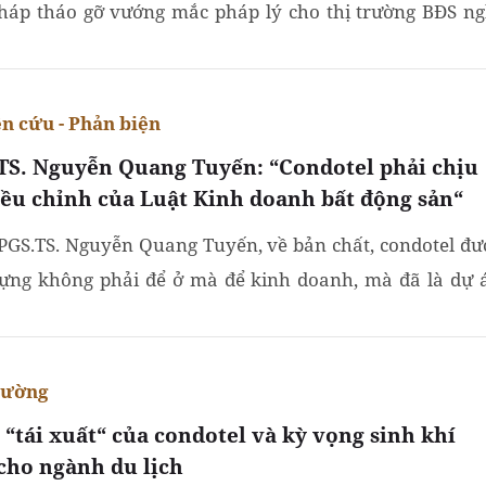
pháp tháo gỡ vướng mắc pháp lý cho thị trường BĐS ng
 Tuy nhiên, đến thời điểm hiện tại, thị trường vẫn...
n cứu - Phản biện
TS. Nguyễn Quang Tuyến: “Condotel phải chịu
iều chỉnh của Luật Kinh doanh bất động sản“
PGS.TS. Nguyễn Quang Tuyến, về bản chất, condotel đư
ựng không phải để ở mà để kinh doanh, mà đã là dự 
oanh bất động sản thì nó phải chịu sự điều chỉnh...
rường
 “tái xuất“ của condotel và kỳ vọng sinh khí
cho ngành du lịch