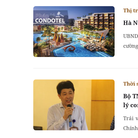
Thị t
Hà Nộ
UBND 
cường
(condo
Thời 
Bộ T
lý c
Trái 
Chính
định h