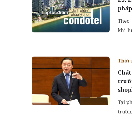
pháp
Theo 
khi l
nghị đ
Thời 
Chất
trườn
shop
Tại p
trườn
sản m