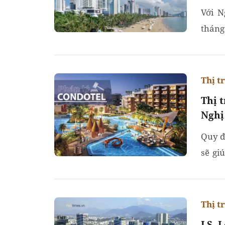
Với N
tháng
có độn
Thị t
Thị 
Nghị
Quy đ
sẽ gi
dàng h
Thị t
LS. 