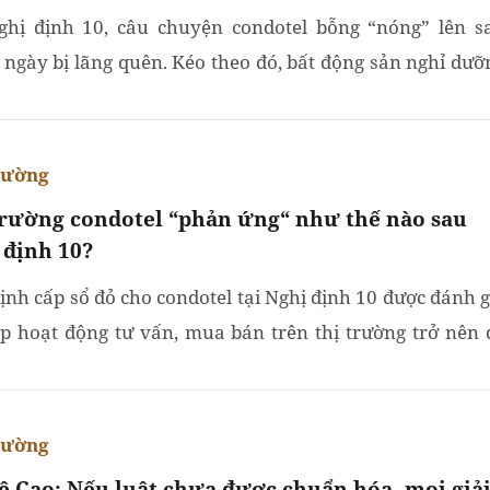
ghị định 10, câu chuyện condotel bỗng “nóng” lên s
 ngày bị lãng quên. Kéo theo đó, bất động sản nghỉ dưỡ
g lực tăng trưởng trở lại và ngành du lịch có cơ hội...
rường
trường condotel “phản ứng“ như thế nào sau
 định 10?
ịnh cấp sổ đỏ cho condotel tại Nghị định 10 được đánh g
úp hoạt động tư vấn, mua bán trên thị trường trở nên 
ơn. Tuy nhiên, còn cần thêm thời gian để niềm tin...
rường
Lê Cao: Nếu luật chưa được chuẩn hóa, mọi giả