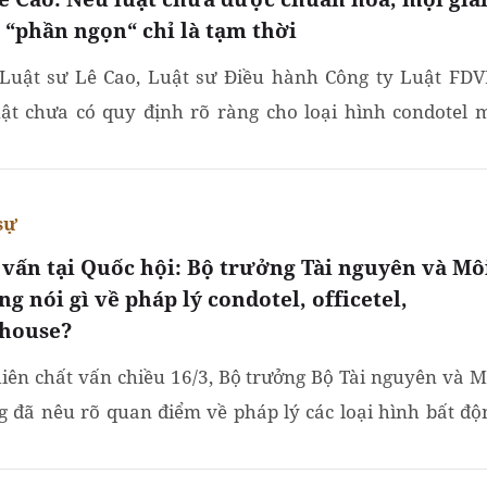
 “phần ngọn“ chỉ là tạm thời
Luật sư Lê Cao, Luật sư Điều hành Công ty Luật FDV
uật chưa có quy định rõ ràng cho loại hình condotel 
ịnh, thông tư muốn "đi tắt, làm nhanh" sẽ dễ dẫn...
sự
 vấn tại Quốc hội: Bộ trưởng Tài nguyên và Mô
g nói gì về pháp lý condotel, officetel,
house?
hiên chất vấn chiều 16/3, Bộ trưởng Bộ Tài nguyên và M
g đã nêu rõ quan điểm về pháp lý các loại hình bất độ
ới như condotel, officetel, shophouse.