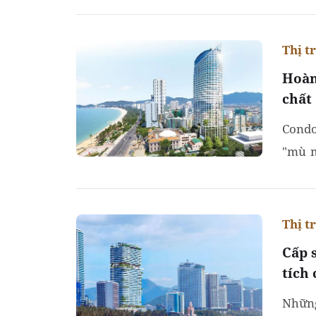
Thị t
Hoàn
chất
Condo
"mù m
động 
Thị t
Cấp 
tích
Những