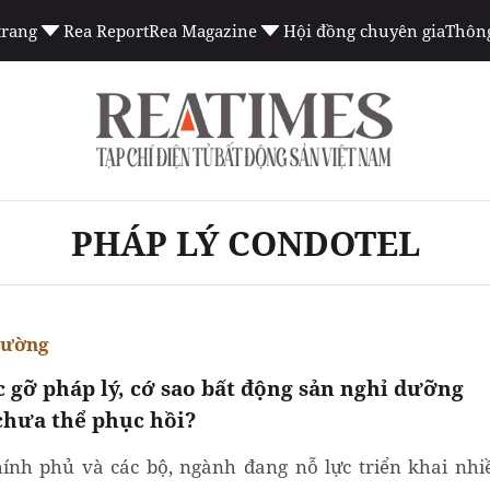
trang
Rea Report
Rea Magazine
Hội đồng chuyên gia
Thông
PHÁP LÝ CONDOTEL
rường
 gỡ pháp lý, cớ sao bất động sản nghỉ dưỡng
chưa thể phục hồi?
ính phủ và các bộ, ngành đang nỗ lực triển khai nhi