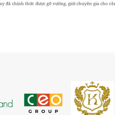
ay đã chính thức được gỡ vướng, giới chuyên gia cho rằ
p sổ đỏ cho loại hình này, thị trường sẽ đón nhận...