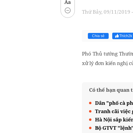
Aa
Thứ Bảy, 09/11/2019 -
Chia sẻ
Thích
2k
Phó Thủ tướng Thườn
xử lý đơn kiến nghị 
Có thể bạn quan 
Dân "phố cà ph
Tranh cãi việc
Hà Nội sắp kiể
Bộ GTVT "lệnh"