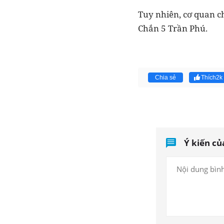
Tuy nhiên, cơ quan c
Chắn 5 Trần Phú.
Chia sẻ
Thích
2k
Ý kiến củ