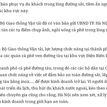
 bán phục vụ du khách trong lòng đường sắt, tiềm ẩn ngu
ác khu vực này.
 Bộ Giao thông Vận tải đã có văn bản gửi UBND TP. Hà Nộ
i tán các tụ điểm chụp ảnh, ngồi uống cà phê trong lòng
 Bộ Giao thông Vận tải, lực lượng chức năng tại thành p
ủa các quán cà phê ven đường tàu tại khu vực Điện Biên
oanh phố cà phê đường tàu, trong đó các các hộ dân tại
quan chức năng về việc sẽ đảm bảo an toàn đường sắt, lắ
g tàu bằng inox..... để được kinh doanh trở lại. Vì người
át triển du lịch, thu hút du khách nước ngoài, kéo theo 
kiến chuyên gia cũng cho rằng, Hà Nội nên xem xét, xử lý
ép kinh doanh trong giới hạn an toàn.