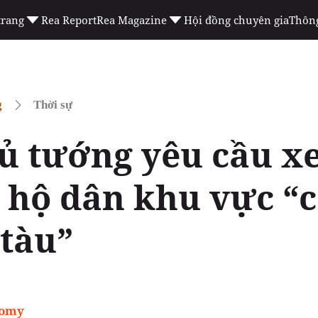
trang
Rea Report
Rea Magazine
Hội đồng chuyên gia
Thông
g
Thời sự
ủ tướng yêu cầu xe
c hộ dân khu vực “
tàu”
nomy