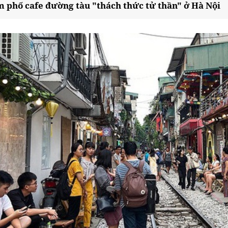
ểm phố cafe đường tàu "thách thức tử thần" ở Hà Nội