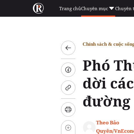
Trang chủ
Chuyên mục
Chuyên 
Chính sách & cuộc sốn
Phó Th
dời cá
đường 
Theo Bảo
Quyên/VnEco