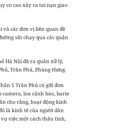
y cơ cao xảy ra tai nạn giao
i và các đơn vị liên quan đề
 đường sắt chạy qua các quận
hố Hà Nội đã ra quân xử lý,
 Phủ, Trần Phú, Phùng Hưng.
 Chắn 5 Trần Phú có gửi đơn
p camera, loa cảnh báo, barie
 dân cho rằng, hoạt động kinh
đó là kinh tế của người dân
 vụ việc một cách thấu tình,