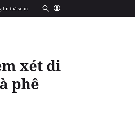
 tin toà soạn
m xét di
cà phê