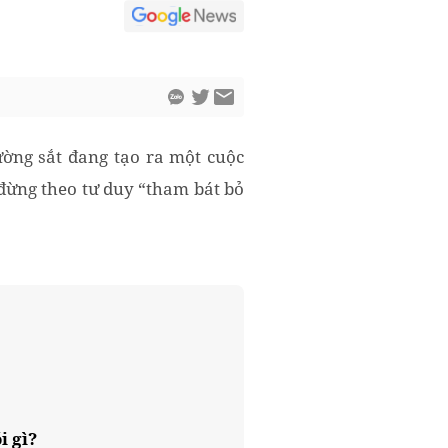
ường sắt đang tạo ra một cuộc
 đừng theo tư duy “tham bát bỏ
i gì?