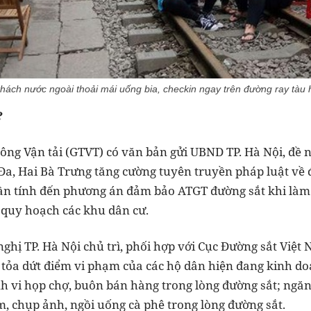
ách nước ngoài thoải mái uống bia, checkin ngay trên đường ray tàu 
?
hông Vận tải (GTVT) có văn bản gửi UBND TP. Hà Nội, đề 
Đa, Hai Bà Trưng tăng cường tuyên truyền pháp luật về 
cần tính đến phương án đảm bảo ATGT đường sắt khi làm
 quy hoạch các khu dân cư.
nghị TP. Hà Nội chủ trì, phối hợp với Cục Đường sắt Việ
ải tỏa dứt điểm vi phạm của các hộ dân hiện đang kinh d
h vi họp chợ, buôn bán hàng trong lòng đường sắt; ngăn 
, chụp ảnh, ngồi uống cà phê trong lòng đường sắt.