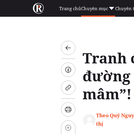
Trang chủ
Chuyên mục
Chuyên 
Tranh c
đường 
mâm”!
Theo Quý Nguy
thị