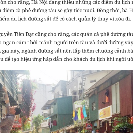
òn cho rằng, Hà Nội đang thiếu những các điểm du lịch 
 điểm cà phê đường tàu sẽ gây tiếc nuối. Đồng thời, bà
iểm du lịch đường sắt để có cách quản lý thay vì xóa đi.
guyễn Tiến Đạt cũng cho rằng, các quán cà phê đường tà
là ngăn cấm” bởi “cảnh người trên tàu và dưới đường vẫy
n gia này, ngành đường sắt nên lắp thêm chuông cảnh b
u để tạo hiệu ứng hấp dẫn cho khách du lịch khi ngồi uố