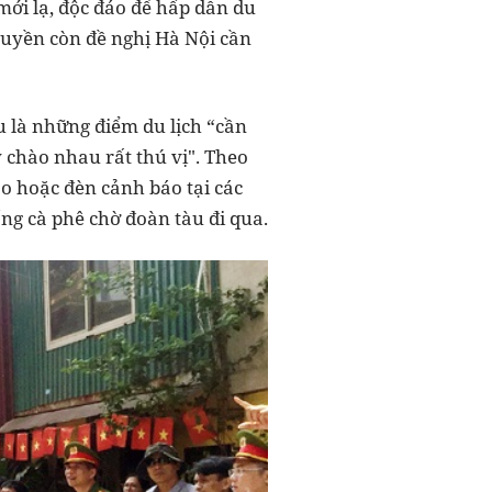
mới lạ, độc đáo để hấp dẫn du
 Huyền còn đề nghị Hà Nội cần
u là những điểm du lịch “cần
 chào nhau rất thú vị". Theo
áo hoặc đèn cảnh báo tại các
ng cà phê chờ đoàn tàu đi qua.