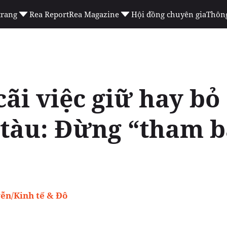
trang
Rea Report
Rea Magazine
Hội đồng chuyên gia
Thông
ãi việc giữ hay bỏ
tàu: Đừng “tham b
ễn/Kinh tế & Đô