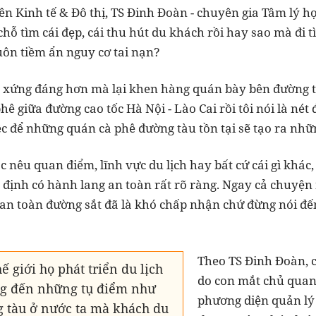
ên Kinh tế & Đô thị, TS Đinh Đoàn - chuyên gia Tâm lý họ
chỗ tìm cái đẹp, cái thu hút du khách rồi hay sao mà đi 
uôn tiềm ẩn nguy cơ tai nạn?
n, xứng đáng hơn mà lại khen hàng quán bày bên đường t
hê giữa đường cao tốc Hà Nội - Lào Cai rồi tôi nói là nét
c để những quán cà phê đường tàu tồn tại sẽ tạo ra nhữn
nêu quan điểm, lĩnh vực du lịch hay bất cứ cái gì khác,
định có hành lang an toàn rất rõ ràng. Ngay cả chuyện
n toàn đường sắt đã là khó chấp nhận chứ đừng nói đến
Theo TS Đinh Đoàn, c
ế giới họ phát triển du lịch
do con mắt chủ quan
g đến những tụ điểm như
phương diện quản lý
 tàu ở nước ta mà khách du