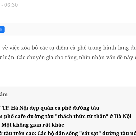
- 06:30
4k
về việc xóa bỏ các tụ điểm cà phê trong hành lang đ
dư luận. Các chuyên gia cho rằng, nhìn nhận vấn đề này
tâm
 TP. Hà Nội dẹp quán cà phê đường tàu
ểm phố cafe đường tàu "thách thức tử thần" ở Hà Nội
 Một không gian rất khác
 tàu trên cao: Các hộ dân sống "sát sạt" đường tàu nó