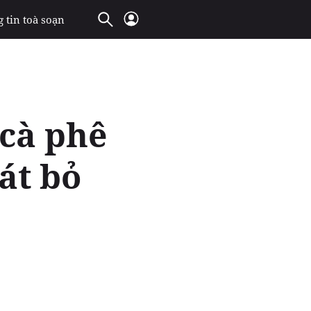
 tin toà soạn
 cà phê
át bỏ