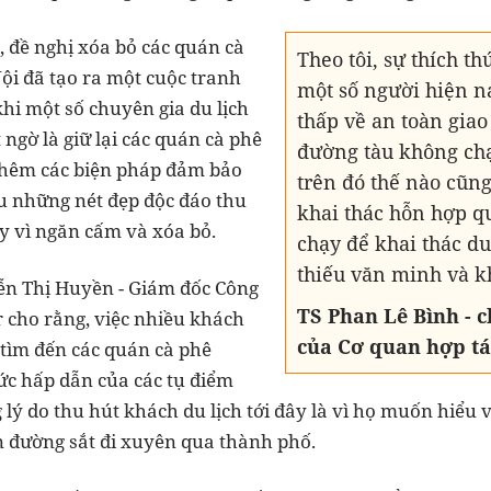
, đề nghị xóa bỏ các quán cà
Theo tôi, sự thích t
ội đã tạo ra một cuộc tranh
một số người hiện na
 khi một số chuyên gia du lịch
thấp về an toàn giao
ngờ là giữ lại các quán cà phê
đường tàu không ch
 thêm các biện pháp đảm bảo
trên đó thế nào cũng
u những nét đẹp độc đáo thu
khai thác hỗn hợp q
ay vì ngăn cấm và xóa bỏ.
chạy để khai thác du
thiếu văn minh và k
ễn Thị Huyền - Giám đốc Công
TS Phan Lê Bình - 
r cho rằng, việc nhiều khách
của Cơ quan hợp tá
 tìm đến các quán cà phê
ức hấp dẫn của các tụ điểm
lý do thu hút khách du lịch tới đây là vì họ muốn hiểu 
n đường sắt đi xuyên qua thành phố.