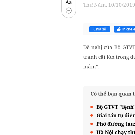
Aa
Thứ Năm, 10/10/2019 
Chia sẻ
Thích
4.
Đề nghị của Bộ GTVT 
tranh cãi lớn trong 
mâm”.
Có thể bạn quan 
Bộ GTVT "lệnh"
Giải tán tụ đi
Phố đường tàu:
Hà Nội chạy thử