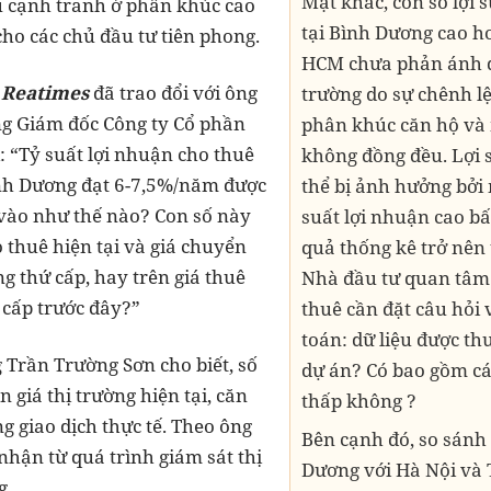
Mặt khác, con số lợi 
ếu cạnh tranh ở phân khúc cao
tại Bình Dương cao h
cho các chủ đầu tư tiên phong.
HCM chưa phản ánh đầ
,
Reatimes
đã trao đổi với ông
trường do sự chênh lệ
ng Giám đốc Công ty Cổ phần
phân khúc căn hộ và 
: “Tỷ suất lợi nhuận cho thuê
không đồng đều. Lợi 
ình Dương đạt 6-7,5%/năm được
thể bị ảnh hưởng bởi 
 vào như thế nào? Con số này
suất lợi nhuận cao bấ
o thuê hiện tại và giá chuyển
quả thống kê trở nên
g thứ cấp, hay trên giá thuê
Nhà đầu tư quan tâm
ơ cấp trước đây?”
thuê cần đặt câu hỏi
toán: dữ liệu được th
g Trần Trường Sơn cho biết, số
dự án? Có bao gồm các
n giá thị trường hiện tại, căn
thấp không ?
g giao dịch thực tế. Theo ông
Bên cạnh đó, so sánh 
 nhận từ quá trình giám sát thị
Dương với Hà Nội và 
g.