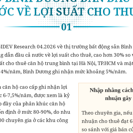
 GIDEV Research 04.2026 về thị trường bất động sản Bìn
 dẫn đầu cả nước về lợi suất cho thuê, cao hơn 30% so 
uất cho thuê căn hộ trung bình tại Hà Nội, TP.HCM và m
 4%/năm, Bình Dương ghi nhận mức khoảng 5%/năm.
n căn hộ cao cấp ghi nhận lợi
Nhập nhằng cách 
c 6-7,5%/năm, được xem là kỷ
nhuận gây
ấp đầy của phân khúc căn hộ
 ổn định ở mức 80-90%, do nhu
Theo chuyên gia, nếu 
00 chuyên gia ở các khu công
nhuận cho thuê đạt 6
so sánh với giá bán c