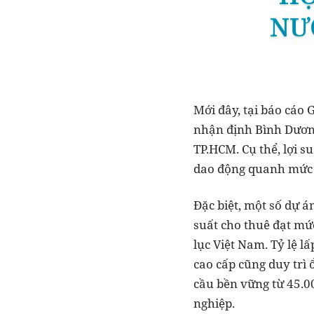
Mới đây, tại báo cáo
nhận định Bình Dương
TP.HCM. Cụ thể, lợi s
dao động quanh mức
Đặc biệt, một số dự á
suất cho thuê đạt mứ
lục Việt Nam. Tỷ lệ l
cao cấp cũng duy trì
cầu bền vững từ 45.0
nghiệp.