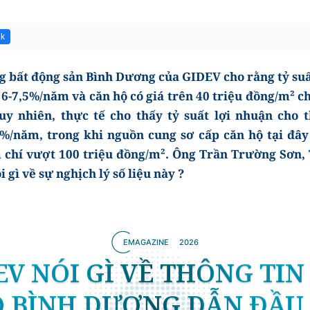
7k
ng bất động sản Bình Dương của GIDEV cho rằng tỷ suấ
t 6-7,5%/năm và căn hộ có giá trên 40 triệu đồng/m² 
uy nhiên, thực tế cho thấy tỷ suất lợi nhuận cho t
5%/năm, trong khi nguồn cung sơ cấp căn hộ tại đâ
m chí vượt 100 triệu đồng/m². Ông Trần Trường Sơn,
 gì về sự nghịch lý số liệu này ?