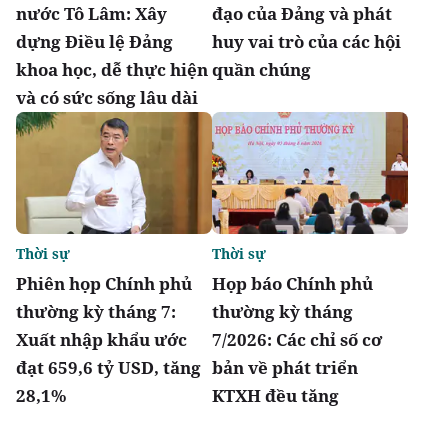
nước Tô Lâm: Xây
đạo của Đảng và phát
dựng Điều lệ Đảng
huy vai trò của các hội
khoa học, dễ thực hiện
quần chúng
và có sức sống lâu dài
Thời sự
Thời sự
Phiên họp Chính phủ
Họp báo Chính phủ
thường kỳ tháng 7:
thường kỳ tháng
Xuất nhập khẩu ước
7/2026: Các chỉ số cơ
đạt 659,6 tỷ USD, tăng
bản về phát triển
28,1%
KTXH đều tăng