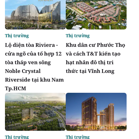
Thị trường
Thị trường
Lộ diện tòa Riviera -
Khu dân cư Phước Thọ
cửa ngõ của tổ hợp 12
và cách T&T kiến tạo
tòa tháp ven sông
hạt nhân đô thị tri
Noble Crystal
thức tại Vĩnh Long
Riverside tại khu Nam
Tp.HCM
Thị trường
Thị trường