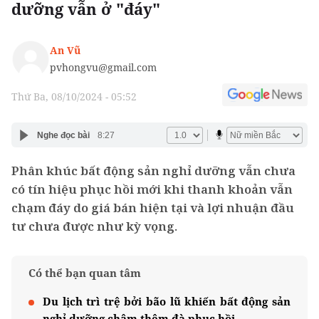
dưỡng vẫn ở "đáy"
An Vũ
pvhongvu@gmail.com
Thứ Ba, 08/10/2024 - 05:52
Nghe đọc bài
8:27
Phân khúc bất động sản nghỉ dưỡng vẫn chưa
có tín hiệu phục hồi mới khi thanh khoản vẫn
chạm đáy do giá bán hiện tại và lợi nhuận đầu
tư chưa được như kỳ vọng.
Có thể bạn quan tâm
Du lịch trì trệ bởi bão lũ khiến bất động sản
nghỉ dưỡng chậm thêm đà phục hồi