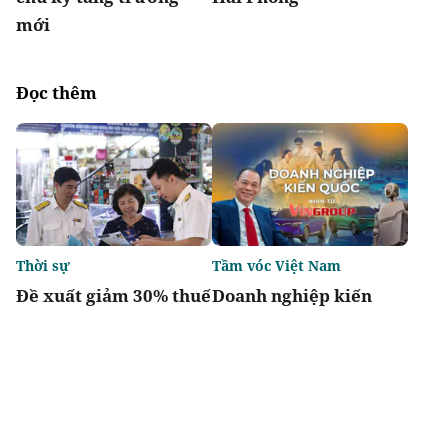
mới
Đọc thêm
Thời sự
Tầm vóc Việt Nam
Đề xuất giảm 30% thuế
Doanh nghiệp kiến
thu nhập cho hộ kinh
quốc - Nhìn từ
doanh, doanh nghiệp
Vingroup
có doanh thu đến 10 tỷ
đồng