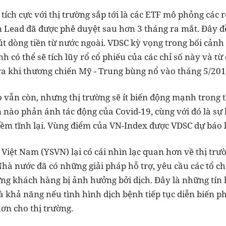
tích cực với thị trường sắp tới là các ETF mô phỏng các 
ead đã được phê duyệt sau hơn 3 tháng ra mắt. Đây đề
hút dòng tiền từ nước ngoài. VDSC kỳ vọng trong bối cản
nh có thể sẽ tích lũy rổ cổ phiếu của các chỉ số này và từ
 ra khi thương chiến Mỹ - Trung bùng nổ vào tháng 5/201
o vẫn còn, nhưng thị trường sẽ ít biến động mạnh trong t
 nào phản ánh tác động của Covid-19, cùng với đó là sự
iềm tĩnh lại. Vùng điểm của VN-Index được VDSC dự báo l
iệt Nam (YSVN) lại có cái nhìn lạc quan hơn về thị trườ
hà nước đã có những giải pháp hỗ trợ, yêu cầu các tổ ch
ững khách hàng bị ảnh hưởng bởi dịch. Đây là những tín 
Và khả năng nếu tình hình dịch bệnh tiếp tục diễn biến 
hơn cho thị trường.