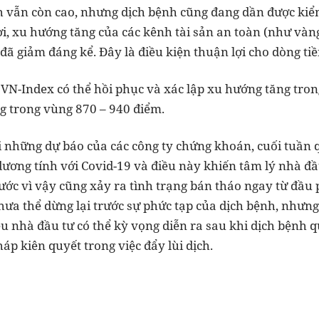
h vẫn còn cao, nhưng dịch bệnh cũng đang dần được kiểm 
i, xu hướng tăng của các kênh tài sản an toàn (như vàng
đã giảm đáng kể. Đây là điều kiện thuận lợi cho dòng tiề
VN-Index có thể hồi phục và xác lập xu hướng tăng tron
ng trong vùng 870 – 940 điểm.
ới những dự báo của các công ty chứng khoán, cuối tuần
ương tính với Covid-19 và điều này khiến tâm lý nhà đầ
ớc vì vậy cũng xảy ra tình trạng bán tháo ngay từ đầu p
chưa thể dừng lại trước sự phức tạp của dịch bệnh, nhưn
u nhà đầu tư có thể kỳ vọng diễn ra sau khi dịch bệnh q
áp kiên quyết trong việc đẩy lùi dịch.