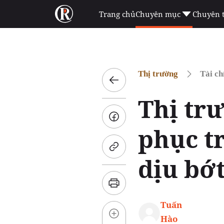
Trang chủ
Chuyên mục
Chuyên 
Thị trường
Tài ch
Thị tr
phục tr
dịu bớ
Tuấn
Hào