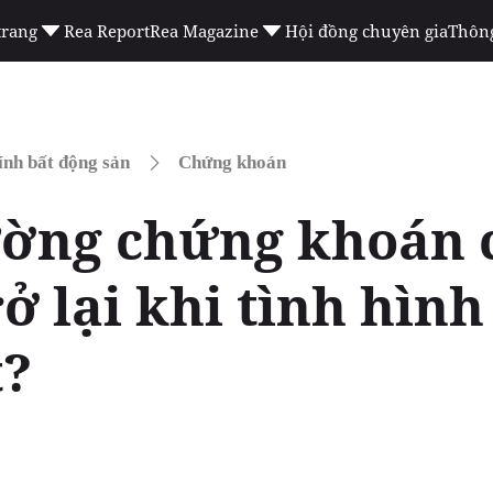
trang
Rea Report
Rea Magazine
Hội đồng chuyên gia
Thông
ính bất động sản
Chứng khoán
ường chứng khoán c
ở lại khi tình hìn
t?