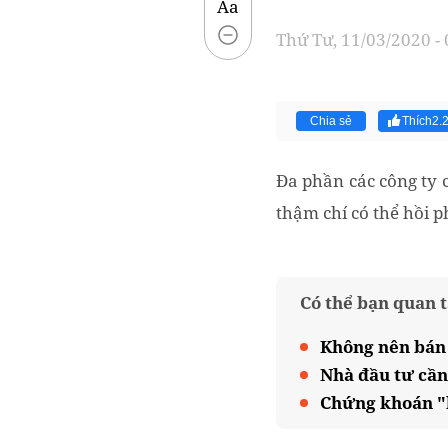
Aa
Thứ Tư, 11/03/2020 -
Chia sẻ
Thích
2.
Đa phần các công ty 
thậm chí có thể hồi p
Có thể bạn quan 
Không nên bán 
Nhà đầu tư cần
Chứng khoán "h