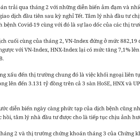
án trải qua tháng 2 với những diễn biến ảm đạm và nh
 giao dịch đầu tiên sau kỳ nghỉ Tết. Tâm lý nhà đầu tư c
h bệnh Covid-19 cùng với đó là sự lao dốc của các thị tr
dịch cuối cùng của tháng 2, VN-Index đứng ở mức 882,19
i ngược với VN-Index, HNX-Index lại có mức tăng 7,1% lê
B.
g xấu đến thị trường chung đó là việc khối ngoại liên 
òng lên đến 3.131 tỷ đồng trên cả 3 sàn HoSE, HNX và U
rước diễn biến ngày càng phức tạp của dịch bệnh cũng n
c hồi, tâm lý nhà đầu tư được cho là tiếp tục chịu ảnh hư
tháng 2 và thị trường chứng khoán tháng 3 của Chứng 