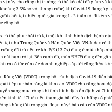
 vị này cho rằng thị trường có thể kéo dài đà giảm và ki
 khoảng 3,6% so với tháng trước) khi Covid-19 đang ở g
ười chết tại nhiều quốc gia trong 1 - 2 tuần tới đi kèm vớ
c công bố.
 có thể phục hồi trở lại một khi tình hình dịch bệnh dịu b
ện tại như Trung Quốc và Hàn Quốc. Việc VN-Index có th
ị trường đã trở nên rẻ khi P/E (13,7x) đang ở mức thấp n
ền dài hạn trở lại. Bên cạnh đó, mùa ĐHCĐ đang đến gần 
i trả cổ tức của các doanh nghiệp sắp tới cũng được kỳ 
 Rồng Việt (VDSC), trong bối cảnh dịch Covid-19 diễn bi
goài tiếp tục bán ròng là khá cao. VDSC cho rằng hoạt đ
uyển sang mua ròng khi tình hình dịch ổn định và Chí
 nền kinh tế. “Chưa nên tham gia bắt đáy ở những cổ phi
tưởng không tồi trong giai đoạn này” báo cáo của VDSC