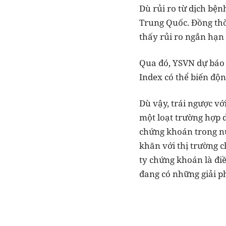
Dù rủi ro từ dịch bện
Trung Quốc. Đồng thờ
thấy rủi ro ngắn hạn 
Qua đó, YSVN dự báo 
Index có thể biến độ
Dù vậy, trái ngược v
một loạt trường hợp d
chứng khoán trong nư
khăn với thị trường 
ty chứng khoán là điề
đang có những giải ph