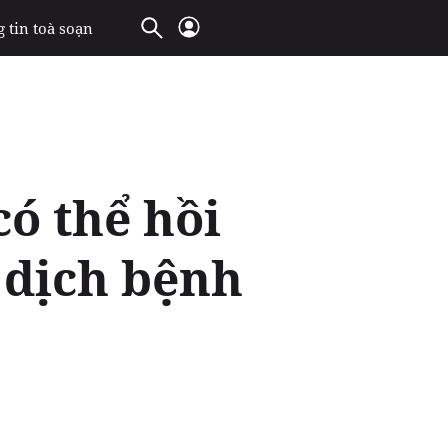
 tin toà soạn
ó thể hồi
h dịch bệnh