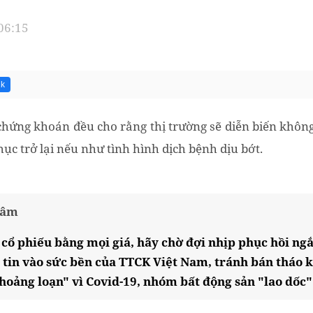
 06:15
2k
chứng khoán đều cho rằng thị trường sẽ diễn biến không
hục trở lại nếu như tình hình dịch bệnh dịu bớt.
tâm
cổ phiếu bằng mọi giá, hãy chờ đợi nhịp phục hồi ng
 tin vào sức bền của TTCK Việt Nam, tránh bán tháo k
oảng loạn" vì Covid-19, nhóm bất động sản "lao dốc"