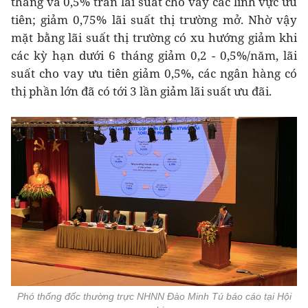
tháng và 0,5% trần lãi suất cho vay các lĩnh vực ưu
tiên; giảm 0,75% lãi suất thị trường mở. Nhờ vậy
mặt bằng lãi suất thị trường có xu hướng giảm khi
các kỳ hạn dưới 6 tháng giảm 0,2 - 0,5%/năm, lãi
suất cho vay ưu tiên giảm 0,5%, các ngân hàng có
thị phần lớn đã có tới 3 lần giảm lãi suất ưu đãi.
Phó thống đốc thường trực NHNN Đào Minh Tú báo cáo tại Hội