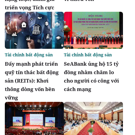
triển vọng Tích cực
Tài chính bất động sản
Tài chính bất động sản
Đẩy mạnh phát triển
SeABank ủng hộ 15 tỷ
quỹ tín thác bất động
đồng nhằm chăm lo
sản (REITs): Khơi
cho người có công với
thông dòng vốn bền
cách mạng
vững