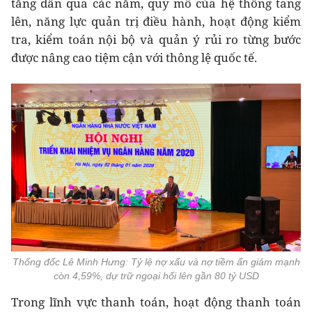
tăng dần qua các năm, quy mô của hệ thống tang
lên, năng lực quản trị điều hành, hoạt động kiểm
tra, kiểm toán nội bộ và quản ý rủi ro từng bước
được nâng cao tiệm cận với thông lệ quốc tế.
Thống đốc Lê Minh Hưng: Tỷ lệ nợ xấu và nợ tiềm ẩn giảm mạnh
còn 4,59%, dự trữ ngoại hối lên gần 80 tỷ USD
Trong lĩnh vực thanh toán, hoạt động thanh toán