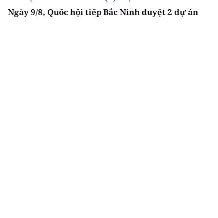
Ngày 9/8, Quốc hội tiếp
Bắc Ninh duyệt 2 dự án
tục thảo luận về hai dự
nhà ở xã hội tổng vốn
án luật liên quan đến
gần 2.000 tỷ tại
lĩnh vực tài chính,
phường Vũ Ninh, Nam
ngân hàng
Sơn
Chia sẻ
Thích
3.8k
Đô thị & đời sống
Địa phương
Ra mắt dự án Khu đô
TP.HCM tháo gỡ điểm
thị Thời đại ven sông
nghẽn đất đai, dự án
Times Riverside
tồn đọng kéo dài