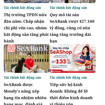
Tài chính bất động sản
Tài chính bất động sản
Thị trường TPDN nửa
Quy mô tài sản
đầu năm: Chấp nhận
SeABank vượt 427.100
chi phí vốn cao, nhóm
tỷ đồng, củng cố nền
bất động sản tăng phát
tảng tăng trưởng dài
hành
hạn
Tài chính bất động sản
Tài chính bất động sản
SeABank được
Tiếp sức hộ kinh
Moody's nâng xếp
doanh: Không để lỡ
hạng tín nhiệm nhiều
thời điểm kinh doanh
hạng mục, đánh giá
vì thiếu vốn