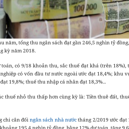
ầu năm, tổng thu ngân sách đạt gần 246,5 nghìn tỷ đồn
ng kỳ năm 2018.
ự toán, có 9/18 khoản thu, sắc thuế đạt khá (trên 18%),
nghiệp có vốn đầu tư nước ngoài ước đạt 18,4%; khu v
đạt 19,8%; thuế thu nhập cá nhân đạt 18,3%...
ắc thuế nhỏ thu thấp hơn cùng kỳ là: Tiền thuê đất, thu
g chi cân đối
ngân sách nhà nước
tháng 2/2019 ước đạt 1
khoảng 195,4 nghìn tỷ đồng, bằng 12% dự toán, tăng 9,