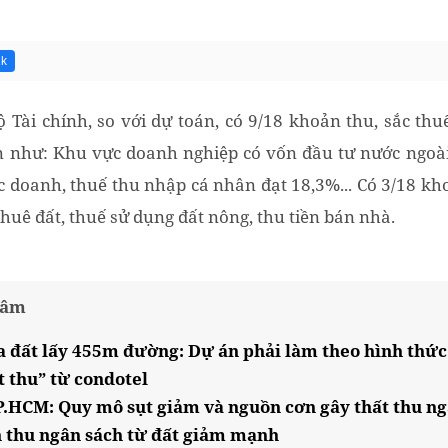
1k
 Tài chính, so với dự toán, có 9/18 khoản thu, sắc thu
n như: Khu vực doanh nghiệp có vốn đầu tư nước ngoài
c doanh, thuế thu nhập cá nhân đạt 18,3%... Có 3/18 kh
thuê đất, thuế sử dụng đất nông, thu tiền bán nhà.
tâm
a đất lấy 455m đường: Dự án phải làm theo hình thức
t thu” từ condotel
P.HCM: Quy mô sụt giảm và nguồn cơn gây thất thu ng
 thu ngân sách từ đất giảm mạnh