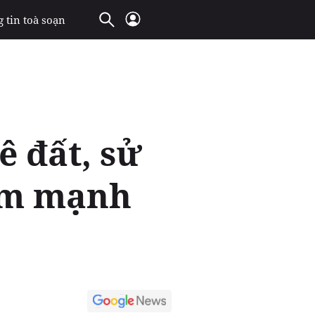
 tin toà soạn
ê đất, sử
ảm mạnh