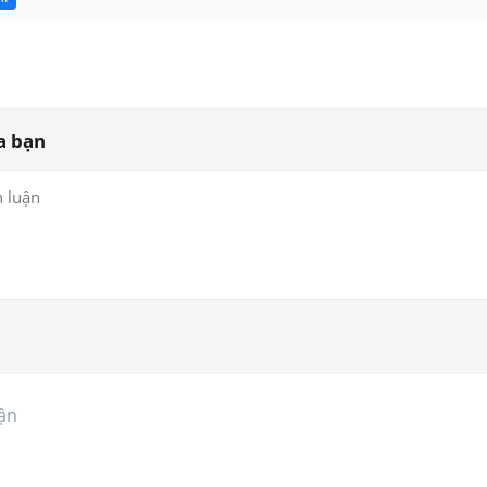
a bạn
ận