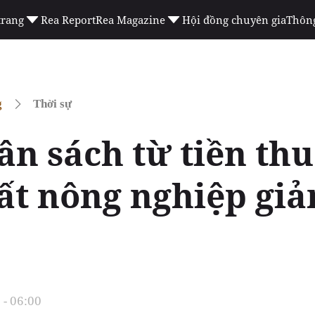
trang
Rea Report
Rea Magazine
Hội đồng chuyên gia
Thông
g
Thời sự
n sách từ tiền thu
ất nông nghiệp gi
- 06:00