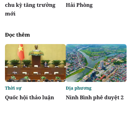
chu kỳ tăng trưởng
Hải Phòng
mới
Đọc thêm
Thời sự
Địa phương
Quốc hội thảo luận
Ninh Bình phê duyệt 2
Luật sửa đổi, bổ sung
khu tái định cư hơn
một số điều của 10 luật
123 tỷ đồng
có liên quan đến nông
nghiệp và môi trường