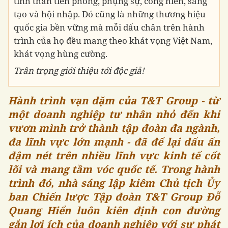
tinh thần tiên phong, phụng sự, cống hiến, sáng
tạo và hội nhập. Đó cũng là những thương hiệu
quốc gia bền vững mà mỗi dấu chân trên hành
trình của họ đều mang theo khát vọng Việt Nam,
khát vọng hùng cường.
Trân trọng giới thiệu tới độc giả!
Hành trình vạn dặm của T&T Group - từ
một doanh nghiệp tư nhân nhỏ đến khi
vươn mình trở thành tập đoàn đa ngành,
đa lĩnh vực lớn mạnh - đã để lại dấu ấn
đậm nét trên nhiều lĩnh vực kinh tế cốt
lõi và mang tầm vóc quốc tế. Trong hành
trình đó, nhà sáng lập kiêm Chủ tịch Ủy
ban Chiến lược Tập đoàn T&T Group Đỗ
Quang Hiển luôn kiên định con đường
gắn lợi ích của doanh nghiệp với sự phát