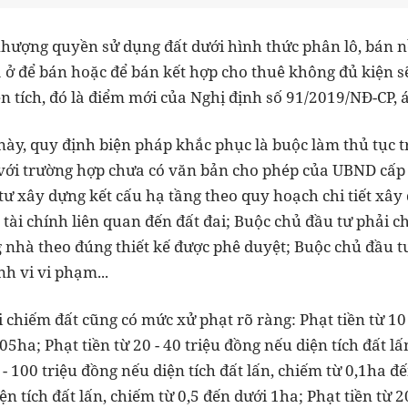
ượng quyền sử dụng đất dưới hình thức phân lô, bán n
ở để bán hoặc để bán kết hợp cho thuê không đủ kiện sẽ 
ện tích, đó là điểm mới của Nghị định số 91/2019/NĐ-CP, 
này, quy định biện pháp khắc phục là buộc làm thủ tục 
 với trường hợp chưa có văn bản cho phép của UBND cấp 
tư xây dựng kết cấu hạ tầng theo quy hoạch chi tiết xây
ài chính liên quan đến đất đai; Buộc chủ đầu tư phải c
nhà theo đúng thiết kế được phê duyệt; Buộc chủ đầu tư 
h vi vi phạm...
i chiếm đất cũng có mức xử phạt rõ ràng: Phạt tiền từ 10 
,05ha; Phạt tiền từ 20 - 40 triệu đồng nếu diện tích đất l
 - 100 triệu đồng nếu diện tích đất lấn, chiếm từ 0,1ha đế
ện tích đất lấn, chiếm từ 0,5 đến dưới 1ha; Phạt tiền từ 