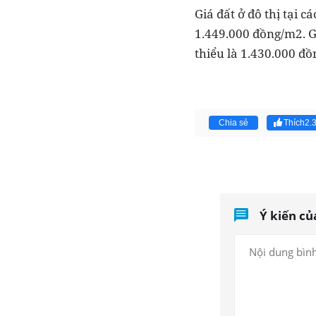
Giá đất ở đô thị tại c
1.449.000 đồng/m2. Gi
thiểu là 1.430.000 đ
Chia sẻ
Thích
2.
Ý kiến củ