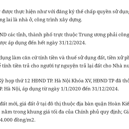
được thực hiện như với đăng ký thế chấp quyền sử dụng đ
g lai là nhà ở, công trình xây dựng.
ND các tỉnh, thành phố trực thuộc Trung ương phải công
ược áp dụng đến hết ngày 31/12/2024.
dụng làm căn cứ tính tiền và thuế sử dụng đất, tiền xử 
ể tính tiền trả cho người tự nguyện trả lại đất cho Nhà nư
i Kỳ họp thứ 12 HĐND TP. Hà Nội Khóa XV, HĐND TP đã thô
TP. Hà Nội, áp dụng từ ngày 1/1/2020 đến 31/12/2024.
 đất mới, giá đất ở tại đô thị thuộc địa bàn quận Hoàn Ki
nằm trong khung giá tối đa của Chính phủ quy định; Gi
54.000 đồng/m2.