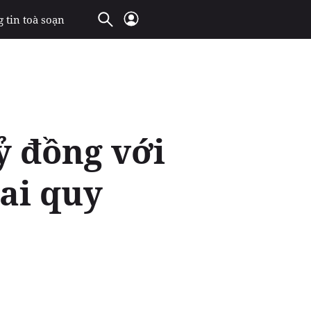
 tin toà soạn
ỷ đồng với
ai quy