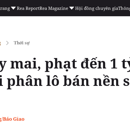
trang
Rea Report
Rea Magazine
Hội đồng chuyên gia
Thông
g
Thời sự
 mai, phạt đến 1 t
i phân lô bán nền s
/Báo Giao