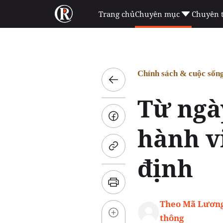
Trang chủ
Chuyên mục
Chuyên 
Chính sách & cuộc sốn
Từ ngày
hành v
định
Theo Mã Lương
thông