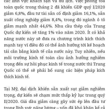
các lĩnh vực khách sạn và du lịch. Việc phong tỏa
toàn quốc trong tháng 2 đã khiến GDP quý I/2020
giảm 6,8%, đầu tư tài sản cố định giảm 16,1%, sản
xuất công nghiệp giảm 8,4%, trong đó ngành ô tô
giảm mạnh nhất 44,6%. Nhu cầu thép của Trung
Quốc dự kiến sẽ tăng 1% vào năm 2020. Ít có khả
năng nước này sẽ đưa ra chương trình kích thích
mạnh tay vì điều đó có thể ảnh hưởng tới kế hoạch
tái cân bằng kinh tế của nước này. Tuy nhiên, nếu
môi trường kinh tế toàn cầu ảnh hưởng nghiêm
trọng đến sự hồi phục kinh tế trong nước thì Trung
Quốc có thể sẽ phải bổ sung các biện pháp kích
thích kinh tế.
Tại Mỹ, đại dịch khiến sản xuất sụt giảm nghiêm
trọng, dự kiến sẽ chạm mức thấp kỷ lục trong quý
II/2020. Giá dầu giảm càng gây sức ép lên đầu tư
trong lĩnh vực năng lượng – vốn đã khó khăn kể cả