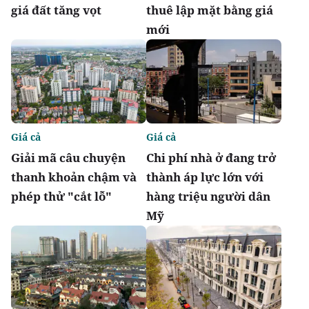
giá đất tăng vọt
thuê lập mặt bằng giá
mới
Giá cả
Giá cả
Giải mã câu chuyện
Chi phí nhà ở đang trở
thanh khoản chậm và
thành áp lực lớn với
phép thử "cắt lỗ"
hàng triệu người dân
Mỹ