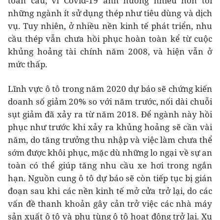
toàn cầu, vì Covid-19 ảnh hưởng nhiều hơn tới
những ngành ít sử dụng thép như tiêu dùng và dịch
vụ. Tuy nhiên, ở nhiều nền kinh tế phát triển, nhu
cầu thép vẫn chưa hồi phục hoàn toàn kể từ cuộc
khủng hoảng tài chính năm 2008, và hiện vẫn ở
mức thấp.
Lĩnh vực ô tô trong năm 2020 dự báo sẽ chứng kiến
doanh số giảm 20% so với năm trước, nối dài chuỗi
sụt giảm đã xảy ra từ năm 2018. Để ngành này hồi
phục như trước khi xảy ra khủng hoảng sẽ cần vài
năm, do tăng trưởng thu nhập và việc làm chưa thể
sớm được khôi phục, mặc dù những lo ngại về sự an
toàn có thể giúp tăng nhu cầu xe hơi trong ngắn
hạn. Nguồn cung ô tô dự báo sẽ còn tiếp tục bị gián
đoạn sau khi các nền kinh tế mở cửa trở lại, do các
vấn đề thanh khoản gây cản trở việc các nhà máy
sản xuất ô tô và phụ tùng ô tô hoạt động trở lại. Xu