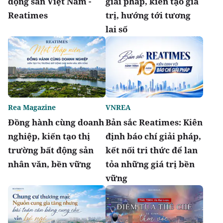
động sản Việt Nam -
giải pháp, kiến tạo giá
Reatimes
trị, hướng tới tương
lai số
Rea Magazine
VNREA
Đồng hành cùng doanh
Bản sắc Reatimes: Kiên
nghiệp, kiến tạo thị
định báo chí giải pháp,
trường bất động sản
kết nối tri thức để lan
nhân văn, bền vững
tỏa những giá trị bền
vững