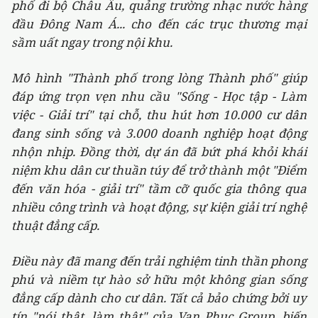
phố đi bộ Châu Âu, quảng trường nhạc nước hàng
đầu Đông Nam Á... cho đến các trục thương mại
sầm uất ngay trong nội khu.
Mô hình "Thành phố trong lòng Thành phố" giúp
đáp ứng trọn vẹn nhu cầu "Sống - Học tập - Làm
việc - Giải trí" tại chỗ, thu hút hơn 10.000 cư dân
đang sinh sống và 3.000 doanh nghiệp hoạt động
nhộn nhịp. Đồng thời, dự án đã bứt phá khỏi khái
niệm khu dân cư thuần túy để trở thành một "Điểm
đến văn hóa - giải trí" tầm cỡ quốc gia thông qua
nhiều công trình và hoạt động, sự kiện giải trí nghệ
thuật đẳng cấp.
Điều này đã mang đến trải nghiệm tinh thần phong
phú và niềm tự hào sở hữu một không gian sống
đẳng cấp dành cho cư dân. Tất cả bảo chứng bởi uy
tín "nói thật, làm thật" của Van Phuc Group, biến