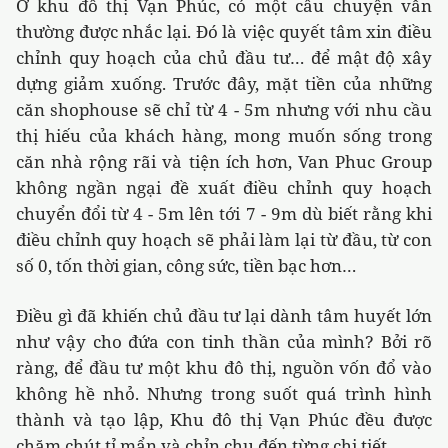
Ở khu đô thị Vạn Phúc, có một câu chuyện vẫn
thường được nhắc lại. Đó là việc quyết tâm xin điều
chỉnh quy hoạch của chủ đầu tư… để mật độ xây
dựng giảm xuống. Trước đây, mặt tiền của những
căn shophouse sẽ chỉ từ 4 - 5m nhưng với nhu cầu
thị hiếu của khách hàng, mong muốn sống trong
căn nhà rộng rãi và tiện ích hơn, Van Phuc Group
không ngần ngại đề xuất điều chỉnh quy hoạch
chuyển đổi từ 4 - 5m lên tới 7 - 9m dù biết rằng khi
điều chỉnh quy hoạch sẽ phải làm lại từ đầu, từ con
số 0, tốn thời gian, công sức, tiền bạc hơn…
Điều gì đã khiến chủ đầu tư lại dành tâm huyết lớn
như vậy cho đứa con tinh thần của mình? Bởi rõ
ràng, để đầu tư một khu đô thị, nguồn vốn đổ vào
không hề nhỏ. Nhưng trong suốt quá trình hình
thành và tạo lập, Khu đô thị Vạn Phúc đều được
chăm chút tỉ mẩn và chỉn chu đến từng chi tiết.