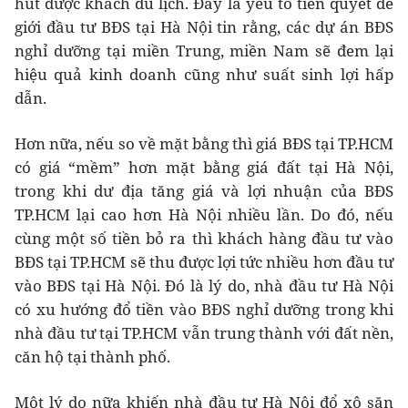
hút được khách du lịch. Đây là yếu tố tiên quyết để
giới đầu tư BĐS tại Hà Nội tin rằng, các dự án BĐS
nghỉ dưỡng tại miền Trung, miền Nam sẽ đem lại
hiệu quả kinh doanh cũng như suất sinh lợi hấp
dẫn.
Hơn nữa, nếu so về mặt bằng thì giá BĐS tại TP.HCM
có giá “mềm” hơn mặt bằng giá đất tại Hà Nội,
trong khi dư địa tăng giá và lợi nhuận của BĐS
TP.HCM lại cao hơn Hà Nội nhiều lần. Do đó, nếu
cùng một số tiền bỏ ra thì khách hàng đầu tư vào
BĐS tại TP.HCM sẽ thu được lợi tức nhiều hơn đầu tư
vào BĐS tại Hà Nội. Đó là lý do, nhà đầu tư Hà Nội
có xu hướng đổ tiền vào BĐS nghỉ dưỡng trong khi
nhà đầu tư tại TP.HCM vẫn trung thành với đất nền,
căn hộ tại thành phố.
Một lý do nữa khiến nhà đầu tư Hà Nội đổ xô săn