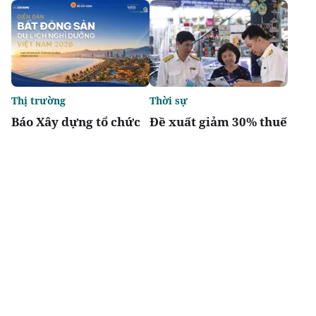
Thị trường
Thời sự
Báo Xây dựng tổ chức
Đề xuất giảm 30% thuế
Diễn đàn “Bất động sản
thu nhập cho hộ kinh
Du lịch nghỉ dưỡng
doanh, doanh nghiệp
Việt Nam 2026”
có doanh thu đến 10 tỷ
đồng
Chia sẻ
Thích
3.4k
Đô thị & đời sống
Tầm vóc Việt Nam