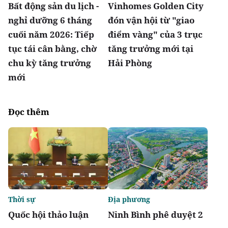
Bất động sản du lịch -
Vinhomes Golden City
nghỉ dưỡng 6 tháng
đón vận hội từ "giao
cuối năm 2026: Tiếp
điểm vàng" của 3 trục
tục tái cân bằng, chờ
tăng trưởng mới tại
chu kỳ tăng trưởng
Hải Phòng
mới
Đọc thêm
Thời sự
Địa phương
Quốc hội thảo luận
Ninh Bình phê duyệt 2