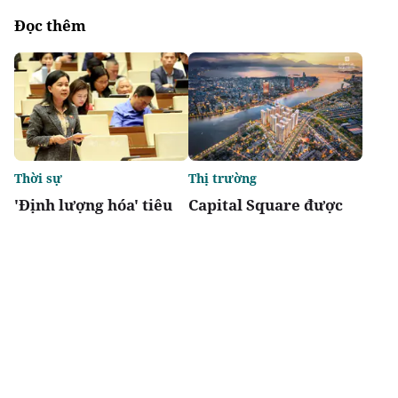
Đọc thêm
Thời sự
Thị trường
'Định lượng hóa' tiêu
Capital Square được
chí đô thị đặc biệt,
vinh danh: Dự án tổ
tránh phát triển lệch
hợp nhà ở kiến tạo
về kinh tế
chuẩn mực sống sang
tốt nhất Việt Nam 2026
Chia sẻ
Thích
4.5k