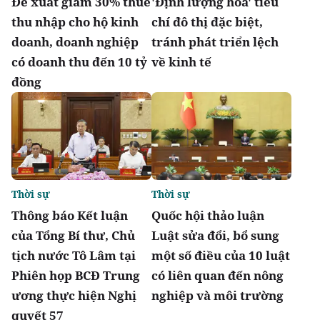
Đề xuất giảm 30% thuế
'Định lượng hóa' tiêu
thu nhập cho hộ kinh
chí đô thị đặc biệt,
doanh, doanh nghiệp
tránh phát triển lệch
có doanh thu đến 10 tỷ
về kinh tế
đồng
Thời sự
Thời sự
Thông báo Kết luận
Quốc hội thảo luận
của Tổng Bí thư, Chủ
Luật sửa đổi, bổ sung
tịch nước Tô Lâm tại
một số điều của 10 luật
Phiên họp BCĐ Trung
có liên quan đến nông
ương thực hiện Nghị
nghiệp và môi trường
quyết 57