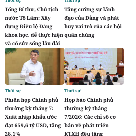
Thời sự
Thời sự
Tổng Bí thư, Chủ tịch
Tăng cường sự lãnh
nước Tô Lâm: Xây
đạo của Đảng và phát
dựng Điều lệ Đảng
huy vai trò của các hội
khoa học, dễ thực hiện
quần chúng
và có sức sống lâu dài
Thời sự
Thời sự
Phiên họp Chính phủ
Họp báo Chính phủ
thường kỳ tháng 7:
thường kỳ tháng
Xuất nhập khẩu ước
7/2026: Các chỉ số cơ
đạt 659,6 tỷ USD, tăng
bản về phát triển
28,1%
KTXH đều tăng