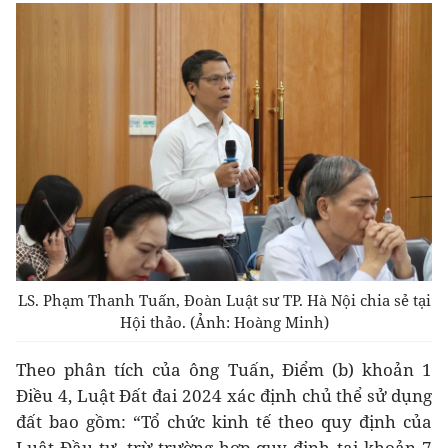
LS. Phạm Thanh Tuấn, Đoàn Luật sư TP. Hà Nội chia sẻ tại
Hội thảo. (Ảnh: Hoàng Minh)
Theo phân tích của ông Tuấn, Điểm (b) khoản 1
Điều 4, Luật Đất đai 2024 xác định chủ thể sử dụng
đất bao gồm: “Tổ chức kinh tế theo quy định của
Luật Đầu tư, trừ trường hợp quy định tại khoản 7