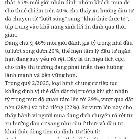
thật. 57% môi giới nhận định nhóm khách mua để
cho thuê chiếm trên 40%, cho thấy xu hướng đầu tư
đã chuyển từ “lướt sóng” sang “khai thác thực tế”,
tập trung vào khả năng sinh lời ổn định qua thời
gian.
Đáng chú ý, 46% môi giới đánh giá tỷ trọng nhà đầu
tư lướt sóng dưới 20%, thể hiện tâm lý đầu tư ngắn
hạn đang suy yếu rõ rệt. Đây là tín hiệu tích cực,
cho thấy thị trường đang phát triển theo hướng
lành mạnh và bền vững hơn.
Trong quý 2/2025, loại hình chung cư tiếp tục
khẳng định vị thế dẫn dắt thị trường khi ghi nhận
tỷ trọng mức độ quan tâm lên tới 29%, vượt qua đất
nền (28%) và
nhà riêng
(22%). Sự vươn lên này cho
thấy hành vi người mua đang dịch chuyển rõ rệt từ
xu hướng đầu cơ sang nhu cầu ở thực và đầu tư
khai thác dòng tiền ổn định. Dữ liệu từ