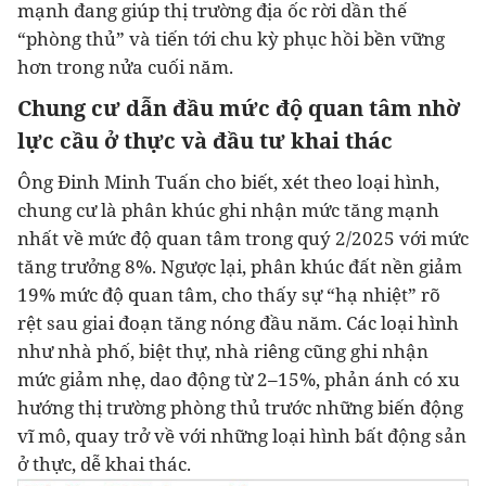
mạnh đang giúp thị trường địa ốc rời dần thế
“phòng thủ” và tiến tới chu kỳ phục hồi bền vững
hơn trong nửa cuối năm.
Chung c
ư d
ẫn đ
ầu m
ức đ
ộ q
uan t
âm n
hờ
l
ực c
ầu ở
t
hực v
à đ
ầu t
ư k
hai t
hác
Ông Đinh Minh Tuấn cho biết, xét theo loại hình,
chung cư
là phân khúc ghi nhận mức tăng mạnh
nhất về mức độ quan tâm trong quý 2/2025 với mức
tăng trưởng 8%. Ngược lại, phân khúc
đất nền
giảm
19% mức độ quan tâm, cho thấy sự “hạ nhiệt” rõ
rệt sau giai đoạn tăng nóng đầu năm. Các loại hình
như nhà phố, biệt thự, nhà riêng cũng ghi nhận
mức giảm nhẹ, dao động từ 2–15%, phản ánh có xu
hướng thị trường phòng thủ trước những biến động
vĩ mô, quay trở về với những loại hình bất động sản
ở thực, dễ khai thác.