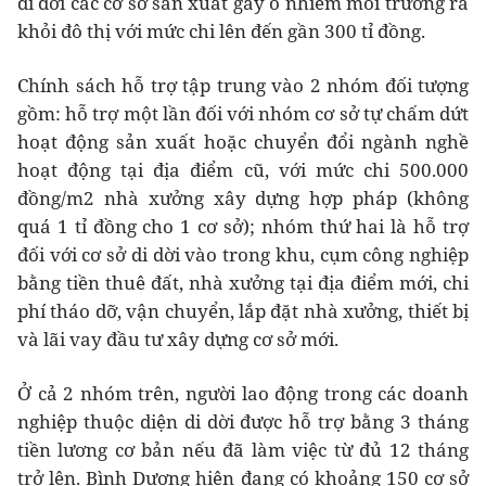
di dời các cơ sở sản xuất gây ô nhiễm môi trường ra
khỏi đô thị với mức chi lên đến gần 300 tỉ đồng.
Chính sách hỗ trợ tập trung vào 2 nhóm đối tượng
gồm: hỗ trợ một lần đối với nhóm cơ sở tự chấm dứt
hoạt động sản xuất hoặc chuyển đổi ngành nghề
hoạt động tại địa điểm cũ, với mức chi 500.000
đồng/m2 nhà xưởng xây dựng hợp pháp (không
quá 1 tỉ đồng cho 1 cơ sở); nhóm thứ hai là hỗ trợ
đối với cơ sở di dời vào trong khu, cụm công nghiệp
bằng tiền thuê đất, nhà xưởng tại địa điểm mới, chi
phí tháo dỡ, vận chuyển, lắp đặt nhà xưởng, thiết bị
và lãi vay đầu tư xây dựng cơ sở mới.
Ở cả 2 nhóm trên, người lao động trong các doanh
nghiệp thuộc diện di dời được hỗ trợ bằng 3 tháng
tiền lương cơ bản nếu đã làm việc từ đủ 12 tháng
trở lên. Bình Dương hiện đang có khoảng 150 cơ sở