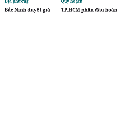
Địa phương
Quy hoạch
Bắc Ninh duyệt giá
TP.HCM phấn đấu hoàn
khởi điểm đấu giá hai
thành metro số 2 Bến
dự án nhà ở thấp tầng
Thành - Tham Lương
vào năm 2029
Chia sẻ
Thích
4.3k
Địa phương
Nhận định thị trường
Thái Nguyên và Phú
Bất động sản công
Thọ thống nhất
nghiệp 6 tháng cuối
phương án làm hầm
năm 2026: Nhiều động
Tam Đảo gần 5.800 tỷ
lực cộng hưởng, triển
đồng
vọng bứt phá rõ nét