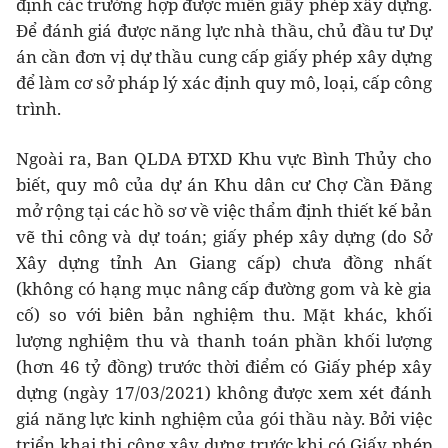
định các trường hợp được miễn giấy phép xây dựng.
Để đánh giá được năng lực nhà thầu, chủ đầu tư Dự
án cần đơn vị dự thầu cung cấp giấy phép xây dựng
để làm cơ sở pháp lý xác định quy mô, loại, cấp công
trình.
Ngoài ra, Ban QLDA ĐTXD Khu vực Bình Thủy cho
biết, quy mô của dự án Khu dân cư Chợ Cần Đăng
mở rộng tại các hồ sơ về việc thẩm định thiết kế bản
vẽ thi công và dự toán; giấy phép xây dựng (do Sở
Xây dựng tỉnh An Giang cấp) chưa đồng nhất
(không có hạng mục nâng cấp đường gom và kè gia
cố) so với biên bản nghiệm thu. Mặt khác, khối
lượng nghiệm thu và thanh toán phần khối lượng
(hơn 46 tỷ đồng) trước thời điểm có Giấy phép xây
dựng (ngày 17/03/2021) không được xem xét đánh
giá năng lực kinh nghiệm của gói thầu này. Bởi việc
triển khai thi cộng xây dựng trước khi có Giấy phép