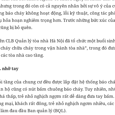
 nhưng trong đó còn có cả nguyên nhân bởi sự vô ý của c
ống báo cháy không hoạt động, lỗi kỹ thuật, công tác 
ụ hỏa hoạn nghiêm trọng hơn. Trước những bức xúc của 
cũng bị bỏ quên.
iên CLB Quản lý tòa nhà Hà Nội đã tổ chức một buổi sin
cháy chữa cháy trong vận hành tòa nhà”, trong đó đưa
 các tòa nhà cao tầng.
.. nhỡ tay
i tầng của chung cư đều được lắp đặt hệ thống báo ch
căn hộ cũng có nút bấm chuông báo cháy. Tuy nhiên, n
 khá thấp, trẻ nhỏ nghịch ngợm rất dễ dàng đưa tay bấm. 
ng mại, khách rất đông, trẻ nhỏ nghịch ngơm nhiều, các
 làm đau đầu Ban quản lý (BQL).