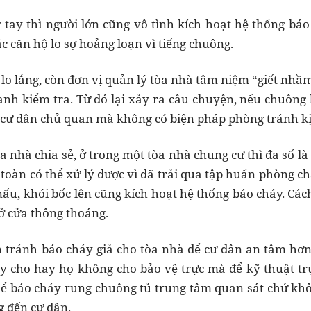
ỡ tay thì người lớn cũng vô tình kích hoạt hệ thống bá
c căn hộ lo sợ hoảng loạn vì tiếng chuông.
 lo lắng, còn đơn vị quản lý tòa nhà tâm niệm “giết nhầ
hành kiểm tra. Từ đó lại xảy ra câu chuyện, nếu chuông
n cư dân chủ quan mà không có biện pháp phòng tránh kị
a nhà chia sẻ, ở trong một tòa nhà chung cư thì đa số l
toàn có thể xử lý được vì đã trải qua tập huấn phòng ch
ấu, khói bốc lên cũng kích hoạt hệ thống báo cháy. Cách
ở cửa thông thoáng.
n tránh báo cháy giả cho tòa nhà để cư dân an tâm hơ
ày cho hay họ không cho bảo vệ trực mà để kỹ thuật tr
 để báo cháy rung chuông tủ trung tâm quan sát chứ kh
 đến cư dân.