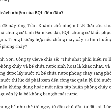
 trách nhiệm của BQL đến đâu?
ên đề này, ông Trần Khánh chủ nhiệm CLB đưa câu ch
nhà chung cư Linh Đàm kéo dài, BQL chung cư khắc phục
ạm. Trong trường hợp nếu chẳng may xảy ra tình huống 
ể phòng cháy?
 Sơn, Công ty Cleve chia sẻ: “Thứ nhất phải hiểu rõ là
hòng cháy và bể chứa nước sinh hoạt là khác nhau và t
ng được lấy nước từ bể chứa nước phòng cháy sang phò
nước thì lúc đó phải xem đến công tác quản lý. Bởi nướ
 nếu không dùng hoặc một năm tập huấn phòng cháy c
nguyên lý là bể không bao giờ mất nước.
hung bể như thế thì ngay từ đầu chủ đầu tư đã sai. Lú