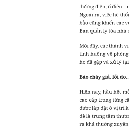
đường điện, ổ điện...
Ngoài ra, việc hệ th
bảo cũng khiến các v
Ban quản lý tòa nhà 
Mới đây, các thành v
tình huống về phòng 
họ đã gặp và xử lý tại
Báo cháy giả, lỗi do.
Hiện nay, hầu hết mỗ
cao cấp trong từng 
được lắp đặt ở vị trí
đế là trung tâm thươ
ra khá thường xuyên