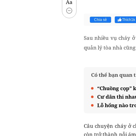
Aa
Chia sẻ
Thích
1k
Sau nhiều vụ cháy ở 
quản lý tòa nhà cũng
Có thể bạn quan 
“Chuồng cọp” k
Cư dân thi nha
Lỗ hổng nào tr
Câu chuyện cháy ở c
còn trở thành nỗi ám