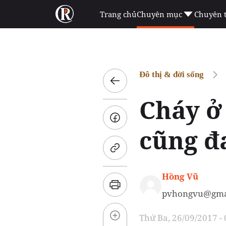
Trang chủ
Chuyên mục
Chuyên 
Đô thị & đời sống
Cháy ở
cũng đ
Hồng Vũ
pvhongvu@gma
Thứ Ba, 26/09/2017 -