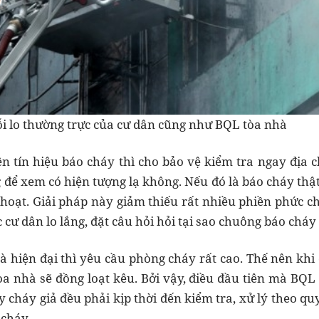
ỗi lo thường trực của cư dân cũng như BQL tòa nhà
ện tín hiệu báo cháy thì cho bảo vệ kiểm tra ngay địa 
 để xem có hiện tượng lạ không. Nếu đó là báo cháy thật
 hoạt. Giải pháp này giảm thiếu rất nhiều phiền phức c
 cư dân lo lắng, đặt câu hỏi hỏi tại sao chuông báo cháy
à hiện đại thì yêu cầu phòng cháy rất cao. Thế nên khi 
òa nhà sẽ đồng loạt kêu. Bởi vậy, điều đầu tiên mà BQ
y cháy giả đều phải kịp thời đến kiểm tra, xử lý theo q
cháy.