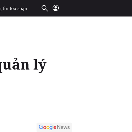
 tin toà soạn
quản lý