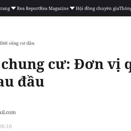
trang
Rea Report
Rea Magazine
Hội đồng chuyên gia
Thông
Đời sống cư dân
 chung cư: Đơn vị 
au đầu
il.com
 06:10