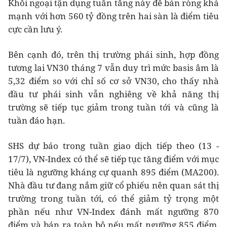
Khối ngoại tận dụng tuần tăng này để bán ròng khá
mạnh với hơn 560 tỷ đồng trên hai sàn là điểm tiêu
cực cần lưu ý.
Bên cạnh đó, trên thị trường phái sinh, hợp đồng
tương lai VN30 tháng 7 vẫn duy trì mức basis âm là
5,32 điểm so với chỉ số cơ sở VN30, cho thấy nhà
đầu tư phái sinh vẫn nghiêng về khả năng thị
trường sẽ tiếp tục giảm trong tuần tới và cũng là
tuần đáo hạn.
SHS dự báo trong tuần giao dịch tiếp theo (13 -
17/7), VN-Index có thể sẽ tiếp tục tăng điểm với mục
tiêu là ngưỡng kháng cự quanh 895 điểm (MA200).
Nhà đầu tư đang nắm giữ cổ phiếu nên quan sát thị
trường trong tuần tới, có thể giảm tỷ trọng một
phần nếu như VN-Index đánh mất ngưỡng 870
điểm và bán ra toàn bộ nếu mất ngưỡng 855 điểm.