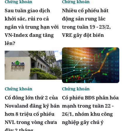
Chứng khoán
Chứng khoán
Sau tuần giao dịch
Nhiều cổ phiếu bất
khởi sắc, rủi ro cả
động sản rung lắc
ngắn và trung hạn với
trong tuần 19 - 23/2,
VN-Index đang tăng
VRE gây đột biến
lên?
Chứng khoán
Chứng khoán
Cổ đông lớn thứ 2 của
Cổ phiếu BĐS phân hóa
Novaland đăng ký bán
mạnh trong tuần 22 -
hơn 8 triệu cổ phiếu
26/1, nhóm khu công
NVL trong vòng chưa
nghiệp gây chú ý
đầy 2 tháng