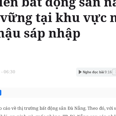
riển bất động sản 
 vững tại khu vực 
hậu sáp nhập
- 06:30
9:16
Nghe đọc bài
 cáo về thị trường bất động sản Đà Nẵng. Theo đó, với 