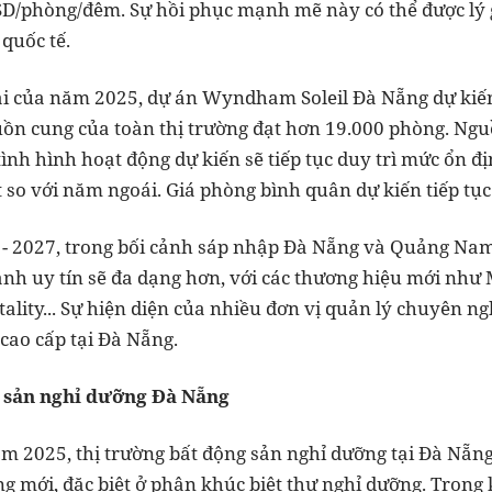
D/phòng/đêm. Sự hồi phục mạnh mẽ này có thể được lý g
 quốc tế.
lại của năm 2025, dự án Wyndham Soleil Đà Nẵng dự kiế
ồn cung của toàn thị trường đạt hơn 19.000 phòng. Ngu
ình hình hoạt động dự kiến sẽ tiếp tục duy trì mức ổn đ
t so với năm ngoái. Giá phòng bình quân dự kiến tiếp tụ
 - 2027, trong bối cảnh sáp nhập Đà Nẵng và Quảng Na
ành uy tín sẽ đa dạng hơn, với các thương hiệu mới như
ality... Sự hiện diện của nhiều đơn vị quản lý chuyên ng
cao cấp tại Đà Nẵng.
g sản nghỉ dưỡng Đà Nẵng
 2025, thị trường bất động sản nghỉ dưỡng tại Đà Nẵng t
mới, đặc biệt ở phân khúc biệt thự nghỉ dưỡng. Trong kh