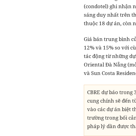
(condotel) ghi nhận 
sáng duy nhất trên t
thuộc 18 dự án, còn n
Giá bán trung bình c
12% và 15% so với cù
tác động từ những dự
Oriental Đà Nẵng (mở
và Sun Costa Residenc
CBRE dự báo trong 
cung chính sẽ đến từ
vào các dự án biệt t
trường trong bối cả
pháp lý dần được th