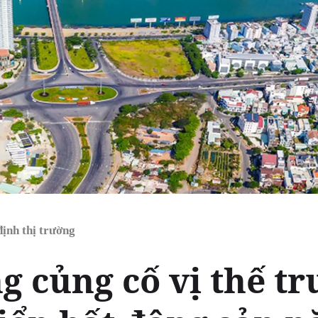
ịnh thị trường
g củng cố vị thế t