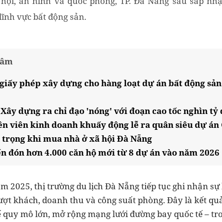
ã hội, an ninh và quốc phòng, TP. Đà Nẵng sau sáp nh
 lĩnh vực bất động sản.
tâm
giấy phép xây dựng cho hàng loạt dự án bất động sản
Xây dựng ra chỉ đạo 'nóng' với đoạn cao tốc nghìn tỷ
n viên kinh doanh khuấy động lễ ra quân siêu dự án
 trọng khi mua nhà ở xã hội Đà Nẵng
n đón hơn 4.000 căn hộ mới từ 8 dự án vào năm 2026
 2025, thị trường du lịch Đà Nẵng tiếp tục ghi nhận sự 
ượt khách, doanh thu và công suất phòng. Đây là kết quả
tế quy mô lớn, mở rộng mạng lưới đường bay quốc tế – tr