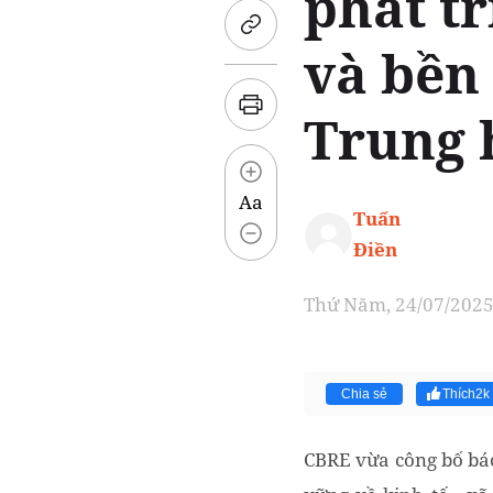
phát t
và bền
Trung 
Aa
Tuấn
Điền
Thứ Năm, 24/07/2025 
Chia sẻ
Thích
2k
CBRE vừa công bố báo