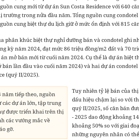
nguồn cung mới từ dự án Sun Costa Residence với 640 c
hị trường trong nửa đầu năm. Tổng nguồn cung condotel 
guồn cung biệt thự du lịch giữ ở mức ổn định với 815 căn
ủa phân khúc biệt thự nghỉ dưỡng bán và condotel ghi nh
ng kỳ năm 2024, đạt mức 86 triệu đồng/m2 đất và 70 tr
 án mở bán mới từ cuối năm 2024. Cụ thể là dự án biệt
 bán lần đầu vào cuối năm 2024) và hai dự án condote
e (quý II/2025).
Tuy nhiên tỷ lệ bán của thị
3 năm tiếp theo, nguồn
dấu hiệu chậm lại so với th
 các dự án lớn, tập trung
quý II/2025, số căn bán đ
hự được triển khai trên thị
- 2025 dao động khoảng 14
nh các vướng mắc về
khoảng 50% so với giai đoạ
áo gỡ.
những nguyên nhân có thể l