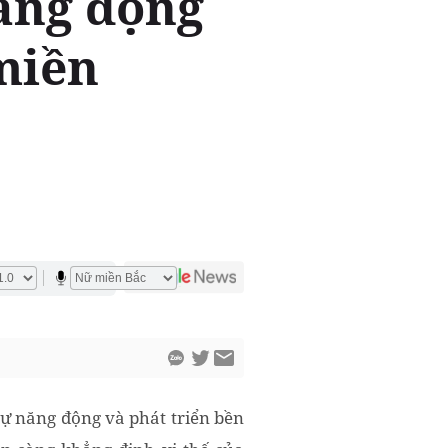
năng động
miền
sự năng động và phát triển bền