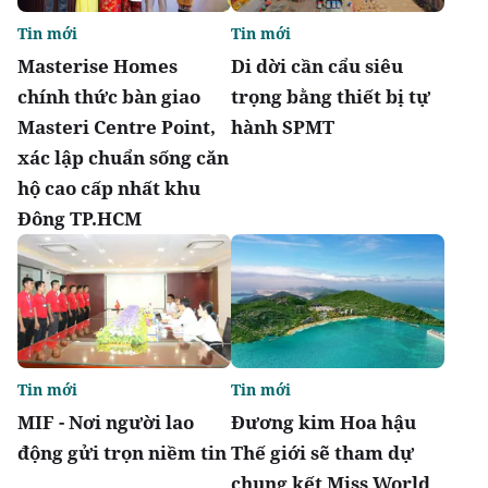
Tin mới
Tin mới
Masterise Homes
Di dời cần cẩu siêu
chính thức bàn giao
trọng bằng thiết bị tự
Masteri Centre Point,
hành SPMT
xác lập chuẩn sống căn
hộ cao cấp nhất khu
Đông TP.HCM
Tin mới
Tin mới
MIF - Nơi người lao
Đương kim Hoa hậu
động gửi trọn niềm tin
Thế giới sẽ tham dự
chung kết Miss World