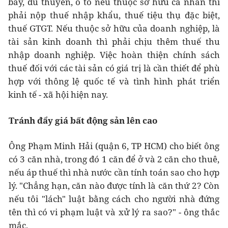
bay, du thuyền, ô tô nếu thuộc sở hữu cá nhân thì
phải nộp thuế nhập khẩu, thuế tiệu thụ đặc biệt,
thuế GTGT. Nếu thuộc sở hữu của doanh nghiệp, là
tài sản kinh doanh thì phải chịu thêm thuế thu
nhập doanh nghiệp. Việc hoàn thiện chính sách
thuế đối với các tài sản có giá trị là cần thiết để phù
hợp với thông lệ quốc tế và tình hình phát triển
kinh tế - xã hội hiện nay.
Tránh đẩy giá bất động sản lên cao
Ông Phạm Minh Hải (quận 6, TP HCM) cho biết ông
có 3 căn nhà, trong đó 1 căn để ở và 2 căn cho thuê,
nếu áp thuế thì nhà nước cần tính toán sao cho hợp
lý. "Chẳng hạn, căn nào được tính là căn thứ 2? Còn
nếu tôi "lách" luật bằng cách cho người nhà đứng
tên thì có vi phạm luật và xử lý ra sao?" - ông thắc
mắc.