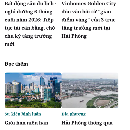
Bất động sản du lịch -
Vinhomes Golden City
nghỉ dưỡng 6 tháng
đón vận hội từ "giao
cuối năm 2026: Tiếp
điểm vàng" của 3 trục
tục tái cân bằng, chờ
tăng trưởng mới tại
chu kỳ tăng trưởng
Hải Phòng
mới
Đọc thêm
Sự kiện bình luận
Địa phương
Giới hạn niên hạn
Hải Phòng thông qua