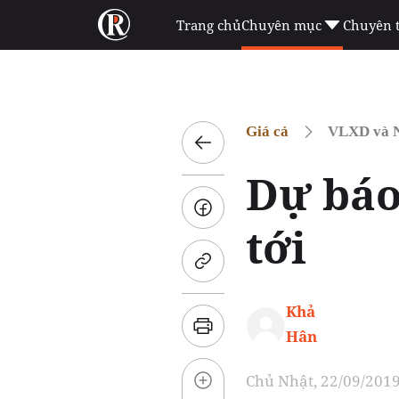
Trang chủ
Chuyên mục
Chuyên 
Giá cả
VLXD và N
Dự báo
tới
Khả
Hân
Chủ Nhật, 22/09/2019