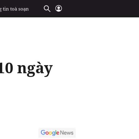
 tin toà soạn
10 ngày