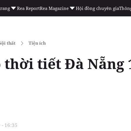
trang
Rea Report
Rea Magazine
Hội đồng chuyên gia
Thông
ội thất
Tiện ích
 thời tiết Đà Nẵng 
 - 16:35