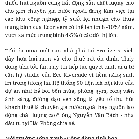
thiếu hụt nguồn cung bất động sản chất lượng cao
cho giới chuyên gia nước ngoài đang làm việc tại
các khu công nghiệp, tỷ suất lợi nhuận cho thuê
trung bình của Ecorivers có thể lên tới 8 -10%/ năm,
vượt xa mức trung bình 4-5% ở các đô thị lớn.
“Tôi đã mua một căn nhà phố tại Ecorivers cách
đây hơn hai năm và cho thuê rất ổn định. Thấy
dòng tiền tốt, lần này tôi tiếp tục quyết định đầu tư
căn hộ studio của Eco Riverside vì tiềm năng sinh
lời trong tương lai. Hệ thống 50 tiện ích nội khu của
dự án như bể bơi bốn mùa, phòng gym, công viên
ánh sáng, đường dạo ven sông là yếu tố thu hút
khách thuê là chuyên gia nước ngoài hay nguồn lao
động chất lượng cao” ông Nguyễn Văn Bách - nhà
đầu tư tại Hải Phòng chia sẻ.
Môi trường sống xanh - Cộng đồng tinh hoa