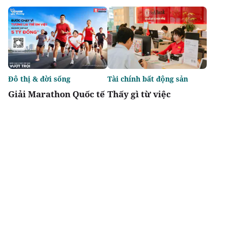
Đô thị & đời sống
Tài chính bất động sản
Giải Marathon Quốc tế
Thấy gì từ việc
Hà Nội Techcombank
Moody's nâng xếp
2026: Giải chạy biểu
hạng tín nhiệm cho
tượng, khẳng định tầm
SeABank?
vóc khu vực
Chia sẻ
Thích
1.7k