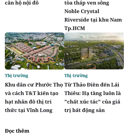
căn hộ nội đô
tòa tháp ven sông
Noble Crystal
Riverside tại khu Nam
Tp.HCM
Thị trường
Thị trường
Khu dân cư Phước Thọ
Từ Thảo Điền đến Lái
và cách T&T kiến tạo
Thiêu: Hạ tầng luôn là
hạt nhân đô thị tri
"chất xúc tác" của giá
thức tại Vĩnh Long
trị bất động sản
Đọc thêm