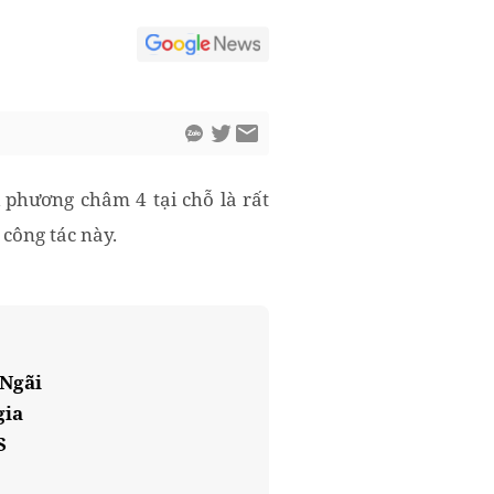
 phương châm 4 tại chỗ là rất
công tác này.
 Ngãi
gia
S