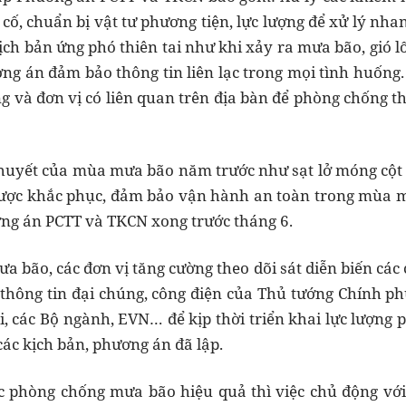
ố, chuẩn bị vật tư phương tiện, lực lượng để xử lý nhan
ịch bản ứng phó thiên tai như khi xảy ra mưa bão, gió lốc
ơng án đảm bảo thông tin liên lạc trong mọi tình huống.
g và đơn vị có liên quan trên địa bàn để phòng chống th
uyết của mùa mưa bão năm trước như sạt lở móng cột đư
được khắc phục, đảm bảo vận hành an toàn trong mùa mư
ơng án PCTT và TKCN xong trước tháng 6.
ưa bão, các đơn vị tăng cường theo dõi sát diễn biến các 
 thông tin đại chúng, công điện của Thủ tướng Chính p
i, các Bộ ngành, EVN… để kịp thời triển khai lực lượn
các kịch bản, phương án đã lập.
c phòng chống mưa bão hiệu quả thì việc chủ động với