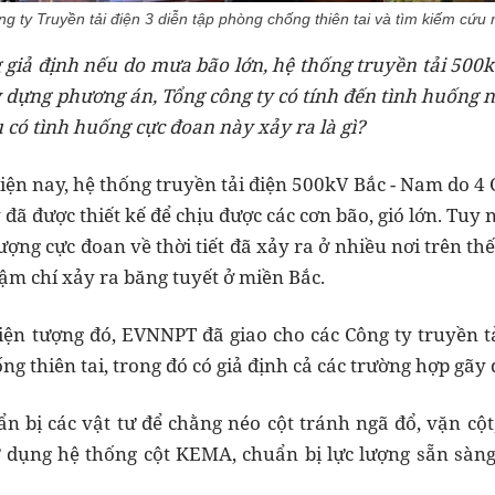
g ty Truyền tải điện 3 diễn tập phòng chống thiên tai và tìm kiếm cứ
 giả định nếu do mưa bão lớn, hệ thống truyền tải 500
ây dựng phương án, Tổng công ty có tính đến tình huống 
có tình huống cực đoan này xảy ra là gì?
ện nay, hệ thống truyền tải điện 500kV Bắc - Nam do 4 C
ã được thiết kế để chịu được các cơn bão, gió lớn. Tuy n
ượng cực đoan về thời tiết đã xảy ra ở nhiều nơi trên t
hậm chí xảy ra băng tuyết ở miền Bắc.
iện tượng đó, EVNNPT đã giao cho các Công ty truyền t
 thiên tai, trong đó có giả định cả các trường hợp gãy đ
ẩn bị các vật tư để chằng néo cột tránh ngã đổ, vặn cột
ử dụng hệ thống cột KEMA, chuẩn bị lực lượng sẵn sàn