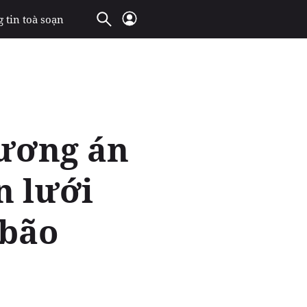
 tin toà soạn
ương án
n lưới
 bão