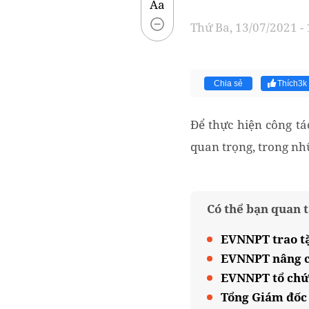
Aa
Thứ Ba, 13/07/2021 -
Chia sẻ
Thích
3k
Để thực hiện công tá
quan trọng, trong nh
Có thể bạn quan 
EVNNPT trao tặ
EVNNPT nâng ca
EVNNPT tổ chức
Tổng Giám đốc