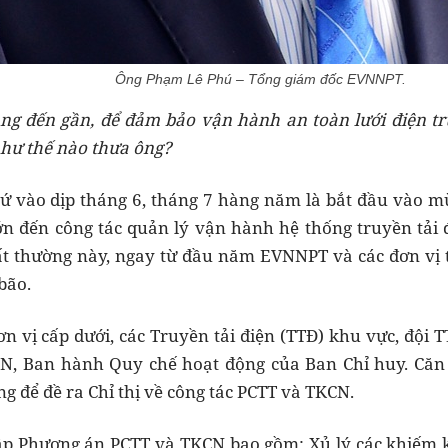
Ông Phạm Lê Phú – Tổng giám đốc EVNNPT.
g đến gần, để đảm bảo vận hành an toàn lưới điện tr
hư thế nào thưa ông?
ứ vào dịp tháng 6, tháng 7 hàng năm là bắt đầu vào m
n đến công tác quản lý vận hành hệ thống truyền tải 
 bất thường này, ngay từ đầu năm EVNNPT và các đơn vị 
bão.
n vị cấp dưới, các Truyền tải điện (TTĐ) khu vực, đội
, Ban hành Quy chế hoạt động của Ban Chỉ huy. Căn cứ
g để đề ra Chỉ thị về công tác PCTT và TKCN.
lập Phương án PCTT và TKCN bao gồm: Xủ lý các khiếm k