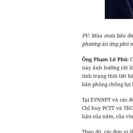
PV: Mùa mưa bão đan
phương án ứng phó n
Ông Phạm Lê Phú:
C
này ảnh hưởng rất lớ
tình trạng thời tiết
bản phòng chống lụt 
Tại EVNNPT và các đơ
Chỉ huy PCTT và TKCN
hậu của năm, của vùn
Theo đó, các đơn vị 