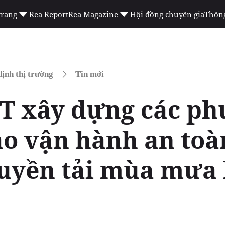
trang
Rea Report
Rea Magazine
Hội đồng chuyên gia
Thông
ịnh thị trường
Tin mới
 xây dựng các ph
o vận hành an toà
ruyền tải mùa mưa