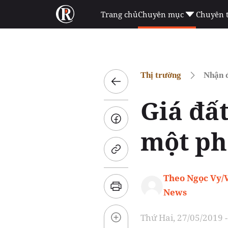
Trang chủ
Chuyên mục
Chuyên 
Thị trường
Nhận đ
Giá đất
một phố
Theo Ngọc Vy/
News
Thứ Hai, 27/05/2019 -