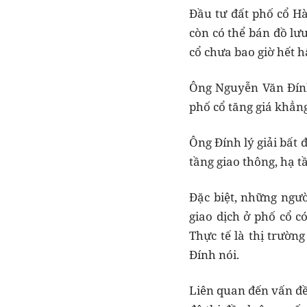
Đầu tư đất phố cổ H
còn có thể bán đồ lư
cổ chưa bao giờ hết 
Ông Nguyễn Văn Đính,
phố cổ tăng giá khẳng 
Ông Đính lý giải bất 
tầng giao thông, hạ t
Đặc biệt, những ngư
giao dịch ở phố cổ c
Thực tế là thị trườn
Đính nói.
Liên quan đến vấn đề