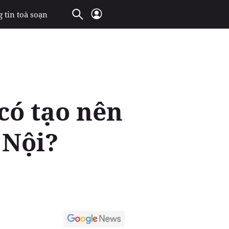
 tin toà soạn
có tạo nên
 Nội?