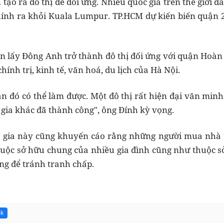
tạo ra đô thị để đối ứng. Nhiều quốc gia trên thế giới 
hính ra khỏi Kuala Lumpur. TP.HCM dự kiến biến quận 2
ến lấy Đông Anh trở thành đô thị đối ứng với quận Hoàn 
chính trị, kinh tế, văn hoá, du lịch của Hà Nội.
án đó có thể làm được. Một đô thị rất hiện đại văn minh
 gia khác đã thành công", ông Đính kỳ vọng.
n gia này cũng khuyến cáo rằng những người mua nhà t
huộc sở hữu chung của nhiều gia đình cũng như thuộc 
àng để tránh tranh chấp.
6k