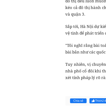
đô thị đều luôn muốn 
kéo cả đô thị hành c
và quận 3.
Sắp tới, Hà Nội dự ki
vệ tinh để phát triển 
"Tôi nghĩ rằng bài to
bài bản như các quốc
Tuy nhiên, vị chuyê
nhà phố cổ đôi khi t
xét tính pháp lý rõ r
Chia sẻ
Thích
2.