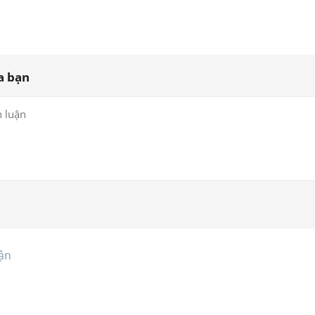
a bạn
ận