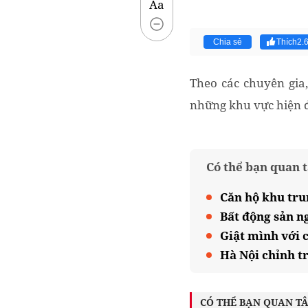
Aa
Chia sẻ
Thích
2.
Theo các chuyên gia,
những khu vực hiện đ
Có thể bạn quan 
Căn hộ khu tru
Bất động sản n
Giật mình với 
Hà Nội chỉnh tr
CÓ THỂ BẠN QUAN T