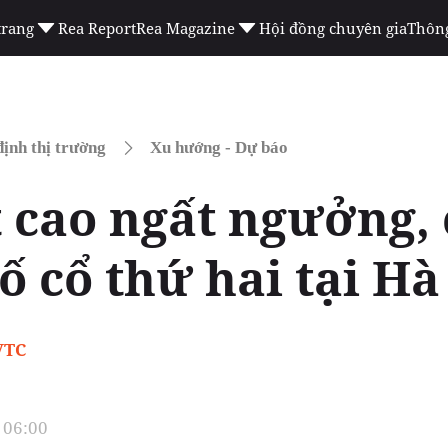
trang
Rea Report
Rea Magazine
Hội đồng chuyên gia
Thông
ịnh thị trường
Xu hướng - Dự báo
 cao ngất ngưởng, 
 cổ thứ hai tại Hà
VTC
 06:00