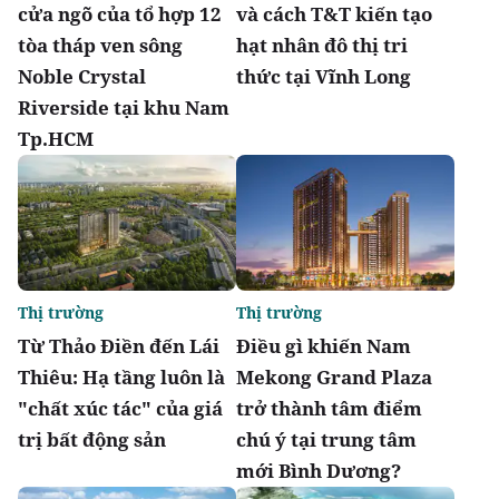
cửa ngõ của tổ hợp 12
và cách T&T kiến tạo
tòa tháp ven sông
hạt nhân đô thị tri
Noble Crystal
thức tại Vĩnh Long
Riverside tại khu Nam
Tp.HCM
Thị trường
Thị trường
Từ Thảo Điền đến Lái
Điều gì khiến Nam
Thiêu: Hạ tầng luôn là
Mekong Grand Plaza
"chất xúc tác" của giá
trở thành tâm điểm
trị bất động sản
chú ý tại trung tâm
mới Bình Dương?