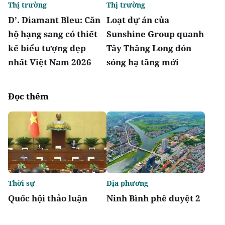
Thị trường
Thị trường
D’. Diamant Bleu: Căn
Loạt dự án của
hộ hạng sang có thiết
Sunshine Group quanh
kế biểu tượng đẹp
Tây Thăng Long đón
nhất Việt Nam 2026
sóng hạ tầng mới
Đọc thêm
Thời sự
Địa phương
Quốc hội thảo luận
Ninh Bình phê duyệt 2
Luật sửa đổi, bổ sung
khu tái định cư hơn