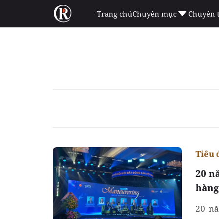
Trang chủ
Chuyên mục
Chuyên 
Tiêu 
20 n
hàng
20 nă