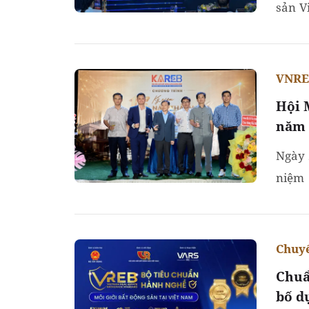
sản V
trước 
VNR
Hội 
năm 
Ngày 
niệm 
bước 
Chuyể
Chuẩ
bố d