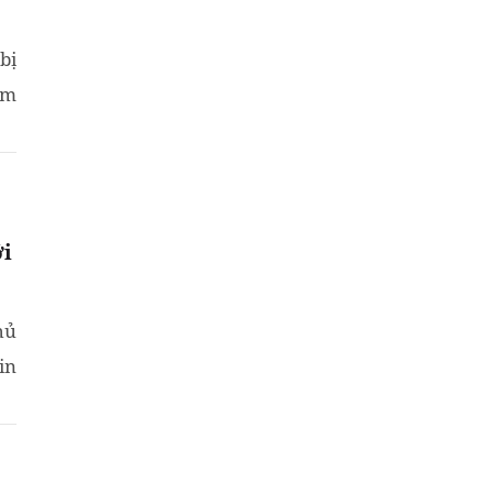
bị
am
ới
hủ
in