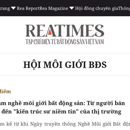
trang
Rea Report
Rea Magazine
Hội đồng chuyên gia
Thông
HỘI MÔI GIỚI BĐS
điểm
ăm nghề môi giới bất động sản: Từ người bán
 đến "kiến trúc sư niềm tin" của thị trường
m kể từ khi Ngày truyền thống Nghề Môi giới Bất độ