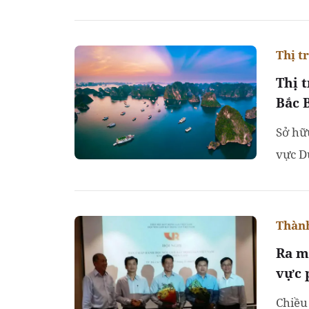
ứng. 
Thị t
Thị 
Bắc 
Sở hữu
vực D
thị tr
Thành
Ra m
vực 
Chiều