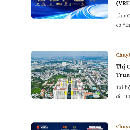
(VRE
Lần đ
có “t
(VARS
Chuyể
Thị 
Trun
Tại h
đề “F
đáng c
Chuyể