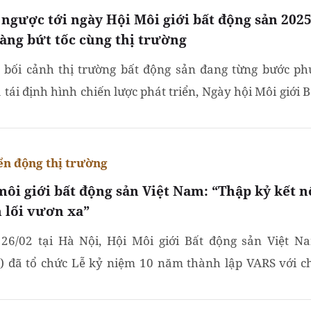
ngược tới ngày Hội Môi giới bất động sản 2025
sàng bứt tốc cùng thị trường
 bối cảnh thị trường bất động sản đang từng bước ph
 tái định hình chiến lược phát triển, Ngày hội Môi giới B
sản Việt Nam 2025 với chủ đề “FLY UP – VARS Vững...
n động thị trường
môi giới bất động sản Việt Nam: “Thập kỷ kết n
n lối vươn xa”
26/02 tại Hà Nội, Hội Môi giới Bất động sản Việt N
) đã tổ chức Lễ kỷ niệm 10 năm thành lập VARS với c
ập kỷ kết nối - Dẫn lối vươn xa".