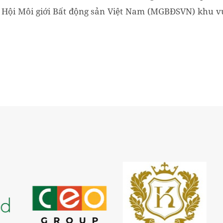
 Hội Môi giới Bất động sản Việt Nam (MGBĐSVN) khu v
Nam. Hội nghị nhằm đánh giá hoạt động BCH từ khi...