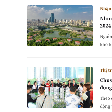
Nhận 
Nhìn
2024
Nguồn
khó k
đề nón
Thị t
Chuy
động
Theo 
động 