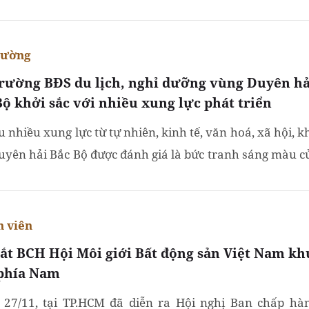
Và một trong những giải pháp để thích ứng nhanh chóng..
rường
trường BĐS du lịch, nghỉ dưỡng vùng Duyên hả
Bộ khởi sắc với nhiều xung lực phát triển
 nhiều xung lực từ tự nhiên, kinh tế, văn hoá, xã hội, k
uyên hải Bắc Bộ được đánh giá là bức tranh sáng màu c
ường BĐS du lịch trong thời gian tới. Nổi bật nhất là...
 viên
ắt BCH Hội Môi giới Bất động sản Việt Nam kh
phía Nam
 27/11, tại TP.HCM đã diễn ra Hội nghị Ban chấp hà