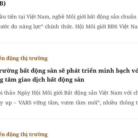
B)
ầu tiên tại Việt Nam, nghề Môi giới bất động sản chuẩn 
hước đo năng lực” chính thức. Hội Môi giới BĐS Việt N
) vừa công bố Dự án nghiên cứu khoa học “Bộ Tiêu...
n động thị trường
trường bất động sản sẽ phát triển minh bạch v
g tâm giao dịch bất động sản
ội thảo Ngày Hội Môi giới Bất động sản Việt Nam với c
ly up – VARS vững tâm, vươn tầm mới”, nhiều thông t
hú ý về thị trường đã được các diễn giả chia sẻ. Theo...
n động thị trường