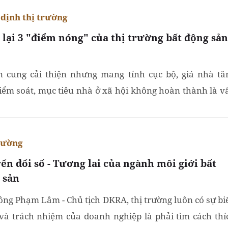
định thị trường
 lại 3 "điểm nóng" của thị trường bất động sản
 cung cải thiện nhưng mang tính cục bộ, giá nhà tă
iểm soát, mục tiêu nhà ở xã hội không hoàn thành là v
g chưa tìm được lời giải của thị trường bất động...
rường
ển đổi số - Tương lai của ngành môi giới bất
 sản
ông Phạm Lâm - Chủ tịch DKRA, thị trường luôn có sự bi
và trách nhiệm của doanh nghiệp là phải tìm cách thí