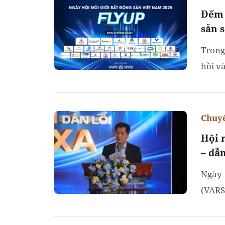
Đếm 
sẵn 
Trong
hồi và
động 
Chuyể
Hội 
– dẫ
Ngày 
(VARS
đề "Th