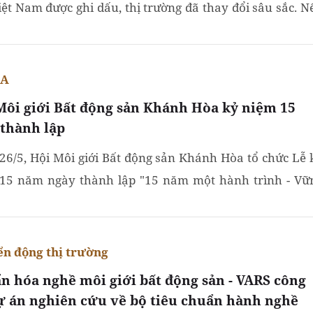
iệt Nam được ghi dấu, thị trường đã thay đổi sâu sắc. N
đây môi giới chủ yếu là cầu nối giao dịch thì trong chu...
EA
Môi giới Bất động sản Khánh Hòa kỷ niệm 15
thành lập
26/5, Hội Môi giới Bất động sản Khánh Hòa tổ chức Lễ 
15 năm ngày thành lập "15 năm một hành trình - Vữ
kỷ nguyên mới", đánh dấu chặng đường hình thành...
n động thị trường
n hóa nghề môi giới bất động sản - VARS công
ự án nghiên cứu về bộ tiêu chuẩn hành nghề