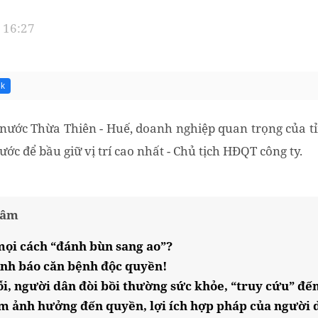
 16:27
3k
 nước Thừa Thiên - Huế, doanh nghiệp quan trọng của 
c để bầu giữ vị trí cao nhất - Chủ tịch HĐQT công ty.
tâm
ọi cách “đánh bùn sang ao”?
nh báo căn bệnh độc quyền!
i, người dân đòi bồi thường sức khỏe, “truy cứu” đế
 ảnh hưởng đến quyền, lợi ích hợp pháp của người 