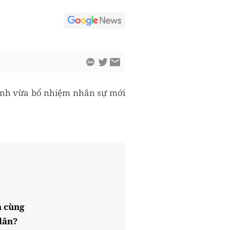
tỉnh vừa bổ nhiệm nhân sự mới
n cùng
dân?