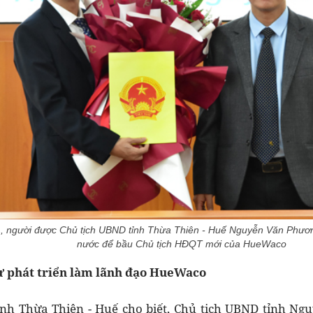
), người được Chủ tịch UBND tỉnh Thừa Thiên - Huế Nguyễn Văn Phươ
nước để bầu Chủ tịch HĐQT mới của HueWaco
ư phát triển làm lãnh đạo HueWaco
ỉnh Thừa Thiên - Huế cho biết, Chủ tịch UBND tỉnh Ng