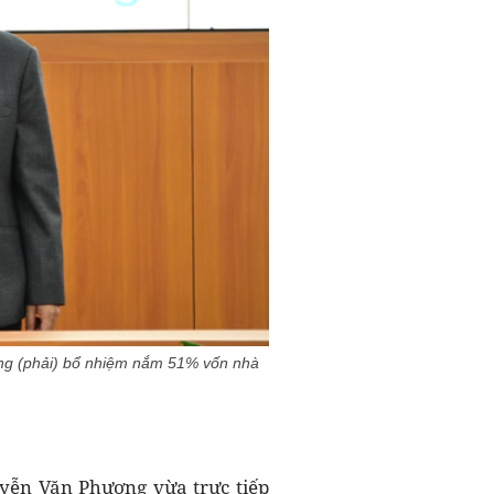
ng (phải) bổ nhiệm nắm 51% vốn nhà
uyễn Văn Phương vừa trực tiếp