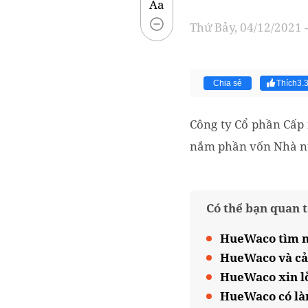
Aa
Thứ Bảy, 04/12/2021 -
Chia sẻ
Thích
3.
Công ty Cổ phần Cấp
nắm phần vốn Nhà nướ
Có thể bạn quan 
HueWaco tìm m
HueWaco và cả
HueWaco xin lỗ
HueWaco có làm