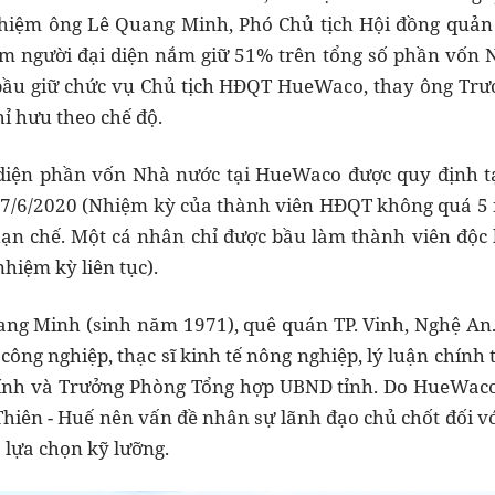
nhiệm ông Lê Quang Minh, Phó Chủ tịch Hội đồng quản 
làm người đại diện nắm giữ 51% trên tổng số phần vốn
bầu giữ chức vụ Chủ tịch HĐQT HueWaco, thay ông Tr
ỉ hưu theo chế độ.
diện phần vốn Nhà nước tại HueWaco được quy định tạ
7/6/2020 (Nhiệm kỳ của thành viên HĐQT không quá 5 n
ạn chế. Một cá nhân chỉ được bầu làm thành viên độc 
hiệm kỳ liên tục).
ang Minh (sinh năm 1971), quê quán TP. Vinh, Nghệ An
ông nghiệp, thạc sĩ kinh tế nông nghiệp, lý luận chính 
ính và Trưởng Phòng Tổng hợp UBND tỉnh. Do HueWaco
Thiên - Huế nên vấn đề nhân sự lãnh đạo chủ chốt đối 
 lựa chọn kỹ lưỡng.