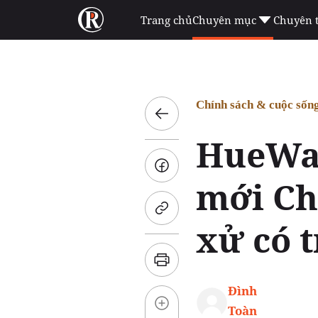
Trang chủ
Chuyên mục
Chuyên 
Chính sách & cuộc sốn
HueWac
mới Ch
xử có 
Đình
Toàn