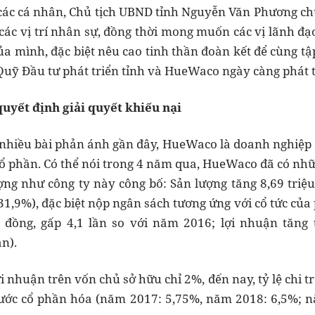
 các cá nhân, Chủ tịch UBND tỉnh Nguyễn Văn Phương c
 các vị trí nhân sự, đồng thời mong muốn các vị lãnh 
của mình, đặc biệt nêu cao tinh thần đoàn kết để cùng t
Quỹ Đầu tư phát triển tỉnh và HueWaco ngày càng phát t
yết định giải quyết khiếu nại
 nhiều bài phản ánh gần đây, HueWaco là doanh nghiệp
 phần. Có thể nói trong 4 năm qua, HueWaco đã có nhữ
ợng như công ty này công bố: Sản lượng tăng 8,69 triệ
31,9%), đặc biệt nộp ngân sách tương ứng với cổ tức của
 đồng, gấp 4,1 lần so với năm 2016; lợi nhuận tăng t
n).
i nhuận trên vốn chủ sở hữu chỉ 2%, đến nay, tỷ lệ chi t
 trước cổ phần hóa (năm 2017: 5,75%, năm 2018: 6,5%;