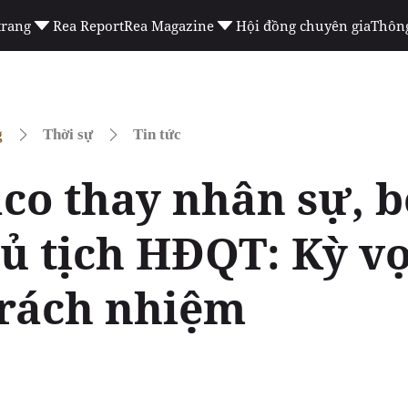
trang
Rea Report
Rea Magazine
Hội đồng chuyên gia
Thông
g
Thời sự
Tin tức
o thay nhân sự, 
ủ tịch HĐQT: Kỳ v
trách nhiệm