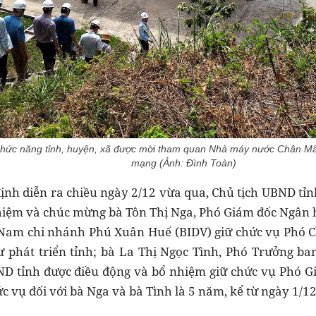
chức năng tỉnh, huyện, xã được mời tham quan Nhà máy nước Chân Mây
mạng (Ảnh: Đình Toàn)
 định diễn ra chiều ngày 2/12 vừa qua, Chủ tịch UBND 
nhiệm và chúc mừng
bà Tôn Thị Nga, Phó Giám đốc Ngân
t Nam chi nhánh Phú Xuân Huế (BIDV) giữ chức vụ Phó C
phát triển tỉnh; bà La Thị Ngọc Tình, Phó Trưởng ban
D tỉnh được điều động và bổ nhiệm giữ chức vụ Phó Gi
ức vụ đối với bà Nga và bà Tình là 5 năm, kể từ ngày 1/