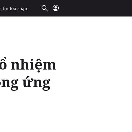
 tin toà soạn
bổ nhiệm
ọng ứng