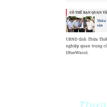
CÓ THỂ BẠN QUAN T
Thừa 
sản
UBND tỉnh Thừa Thiên
nghiệp quan trọng củ
(HueWaco).