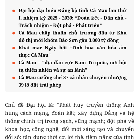
Đại hội đại biểu Đảng bộ tỉnh Cà Mau lần thứ
I, nhiệm kỳ 2025 - 2030: “Đoàn kết - Dân chủ -
Trách nhiệm - Đột phá - Phát triển”
Cà Mau chấp thuận chủ trương đầu tư Khu
đô thị mới khóm Bào Sơn gần 3.000 tỷ đồng
Khai mạc Ngày hội “Tinh hoa văn hóa ẩm
thực Cà Mau”
Cà Mau – "địa đầu cực Nam Tổ quốc, nơi hội
tụ thiên nhiên và sự an lành"
Cà Mau cưỡng chế 37 cá nhân chuyển nhượng
39 lô đất trái phép
Chủ đề Đại hội là: "Phát huy truyền thống Anh
hùng cách mạng, đoàn kết; xây dựng Đảng và hệ
thống chính trị trong sạch, vững mạnh; đột phá về
khoa học, công nghệ, đổi mới sáng tạo và chuyển
đổi số; tận dụng thời cơ, lợi thế, tiềm năng của tỉnh