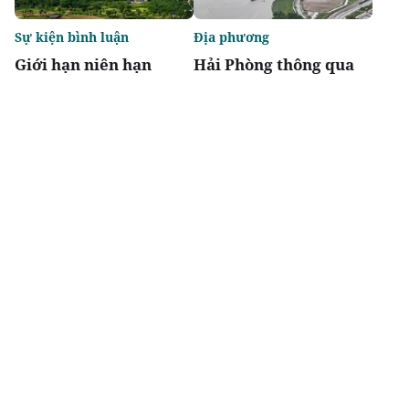
Sự kiện bình luận
Địa phương
Giới hạn niên hạn
Hải Phòng thông qua
không biến chung cư
danh mục 95 dự án
thành "tiêu sản"
phải thu hồi đất
Chia sẻ
Thích
3.3k
Đô thị & đời sống
Địa phương
Agribank thúc đẩy
Bắc Ninh chấp thuận
nguồn vốn tín dụng
hai dự án nhà ở xã hội
phát triển nhà ở xã hội
tại phường Nam Sơn
cho lực lượng Công an
và Vũ Ninh
nhân dân