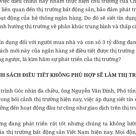
việc điều chỉnh này nhằm thực hiện chủ trương của Ch
 liên quan đến thị trường bất động sản, bảo đảm phát tr
ạt động của hệ thống ngân hàng. Do đó sẽ siết tín dụ
ịnh hướng thị trường về phân khúc trung bình và thấp c
 tín dụng đối với người mua nhà và con số 3 tỷ đồng đan
sách mới này của ngân hàng sẽ điều tiết được thị trườn
g ngược, là kìm hãm sự phát triển của thị trường?
H SÁCH ĐIỀU TIẾT KHÔNG PHÙ HỢP SẼ LÀM THỊ T
 trình Góc nhìn đa chiều, ông Nguyễn Văn Đính, Phó tổn
ong bối cảnh thị trường hiện nay, việc áp dụng siết tín
ng đến hoạt động đầu tư cũng như giao dịch trên thị tr
ờng đang phát triển rất tốt nhưng chúng ta không lườ
 thị trường bất động sản Viêt Nam hiện nay. Mọi động 