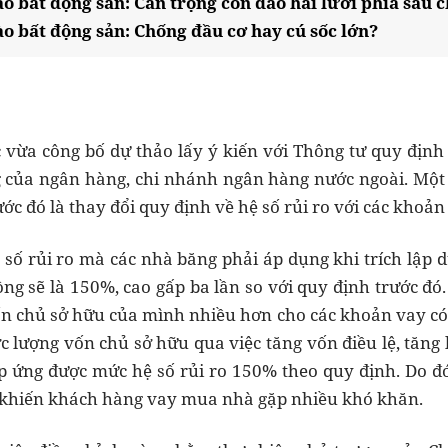
ào bất động sản: Cẩn trọng con dao hai lưỡi phía sau 
ào bất động sản: Chống đầu cơ hay cú sốc lớn?
ừa công bố dự thảo lấy ý kiến với Thông tư quy định c
g của ngân hàng, chi nhánh ngân hàng nước ngoài. Một
ước đó là thay đổi quy định về hệ số rủi ro với các khoản
 số rủi ro mà các nhà băng phải áp dụng khi trích lập
ồng sẽ là 150%, cao gấp ba lần so với quy định trước đó
ốn chủ sở hữu của mình nhiều hơn cho các khoản vay có 
 lượng vốn chủ sở hữu qua việc tăng vốn điều lệ, tăng 
p ứng được mức hệ số rủi ro 150% theo quy định. Do đó,
y khiến khách hàng vay mua nhà gặp nhiều khó khăn.