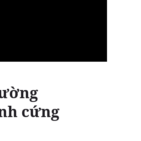
trường
ính cứng