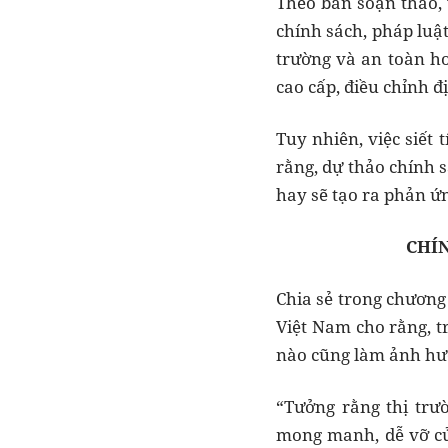
Theo ban soạn thảo, 
chính sách, pháp luật
trường và an toàn ho
cao cấp, điều chỉnh đ
Tuy nhiên, việc siết
rằng, dự thảo chính 
hay sẽ tạo ra phản ứn
CHÍN
Chia sẻ trong chương
Việt Nam cho rằng, tr
nào cũng làm ảnh hưở
“Tưởng rằng thị trư
mong manh, dễ vỡ của