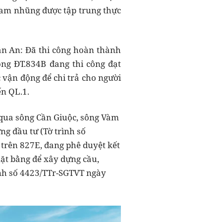
ham nhũng được tập trung thực
ân An: Đã thi công hoàn thành
ng ĐT.834B đang thi công đạt
 vận động để chi trả cho người
ến QL.1.
c qua sông Cần Giuộc, sông Vàm
g đầu tư (Tờ trình số
trên 827E, đang phê duyệt kết
ặt bằng để xây dựng cầu,
nh số 4423/TTr-SGTVT ngày