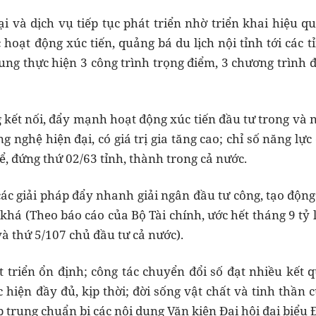
 và dịch vụ tiếp tục phát triển nhờ triển khai hiệu q
c hoạt động xúc tiến, quảng bá du lịch nội tỉnh tới các 
ung thực hiện 3 công trình trọng điểm, 3 chương trình đ
 kết nối, đẩy mạnh hoạt động xúc tiến đầu tư trong và 
g nghệ hiện đại, có giá trị gia tăng cao; chỉ số năng lự
ể, đứng thứ 02/63 tỉnh, thành trong cả nước.
các giải pháp đẩy nhanh giải ngân đầu tư công, tạo động
ạt khá (Theo báo cáo của Bộ Tài chính, ước hết tháng 9 tỷ
và thứ 5/107 chủ đầu tư cả nước).
t triển ổn định; công tác chuyển đổi số đạt nhiều kết q
 hiện đầy đủ, kịp thời; đời sống vật chất và tinh thần 
p trung chuẩn bị các nội dung Văn kiện Đại hội đại biểu 