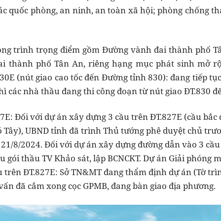
ác quốc phòng, an ninh, an toàn xã hội; phòng chống t
công trình trọng điểm gồm Đường vành đai thành phố T
i thành phố Tân An, riêng hạng mục phát sinh mở rộ
0E (nút giao cao tốc đến Đường tỉnh 830): đang tiếp tục
ì các nhà thầu đang thi công đoạn từ nút giao ĐT.830 đ
27E: Đối với dự án xây dựng 3 cầu trên ĐT.827E (cầu bắ
 Tây), UBND tỉnh đã trình Thủ tướng phê duyệt chủ trươn
1/8/2024. Đối với dự án xây dựng đường dẫn vào 3 cầu 
u gói thầu TV Khảo sát, lập BCNCKT. Dự án Giải phóng m
 trên ĐT.827E: Sở TN&MT đang thẩm định dự án (Tờ trì
ư vấn đã cắm xong cọc GPMB, đang bàn giao địa phương.