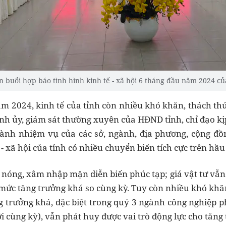
n buổi hợp báo tình hình kinh tế - xã hội 6 tháng đầu năm 2024 
m 2024, kinh tế của tỉnh còn nhiều khó khăn, thách t
ỉnh ủy, giám sát thường xuyên của HĐND tỉnh, chỉ đạo kị
hành nhiệm vụ của các sở, ngành, địa phương, cộng đ
 - xã hội của tỉnh có nhiều chuyển biến tích cực trên hầu 
 nóng, xâm nhập mặn diễn biến phúc tạp; giá vật tư vẫn
mức tăng trưởng khá so cùng kỳ. Tuy còn nhiều khó khă
 trưởng khá, đặc biệt trong quý 3 ngành công nghiệp p
i cùng kỳ), vẫn phát huy được vai trò động lực cho tăng 