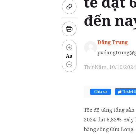
tế đạt 
đến na
Đăng Trung
pvdangtrung@g
Aa
Thứ Năm, 10/10/2024 
Chia sẻ
Thích
4.
Tốc độ tăng tổng sả
2024 đạt 6,82%. Đây 
bằng sông Cửu Long.