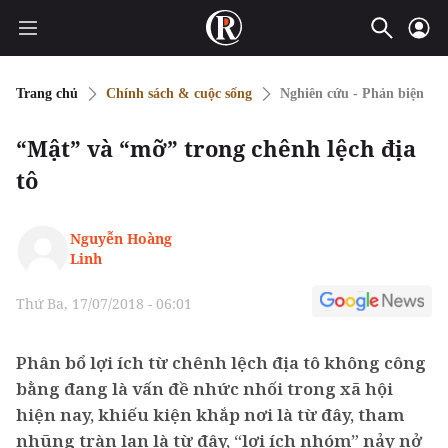
Trang chủ
Chính sách & cuộc sống
Nghiên cứu - Phản biện
“Mật” và “mỡ” trong chênh lệch địa
tô
Nguyễn Hoàng
Linh
Thứ Ba, 17/07/2018 - 06:01
Phân bổ lợi ích từ chênh lệch địa tô không công
bằng đang là vấn đề nhức nhối trong xã hội
hiện nay, khiếu kiện khắp nơi là từ đây, tham
nhũng tràn lan là từ đây, “lợi ích nhóm” nảy nở