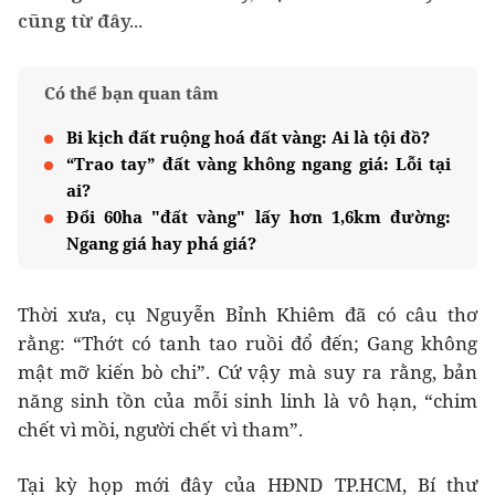
cũng từ đây...
Có thể bạn quan tâm
Bi kịch đất ruộng hoá đất vàng: Ai là tội đồ?
“Trao tay” đất vàng không ngang giá: Lỗi tại
ai?
Đổi 60ha "đất vàng" lấy hơn 1,6km đường:
Ngang giá hay phá giá?
Thời xưa, cụ Nguyễn Bỉnh Khiêm đã có câu thơ
rằng: “Thớt có tanh tao ruồi đổ đến; Gang không
mật mỡ kiến bò chi”. Cứ vậy mà suy ra rằng, bản
năng sinh tồn của mỗi sinh linh là vô hạn, “chim
chết vì mồi, người chết vì tham”.
Tại kỳ họp mới đây của HĐND TP.HCM, Bí thư