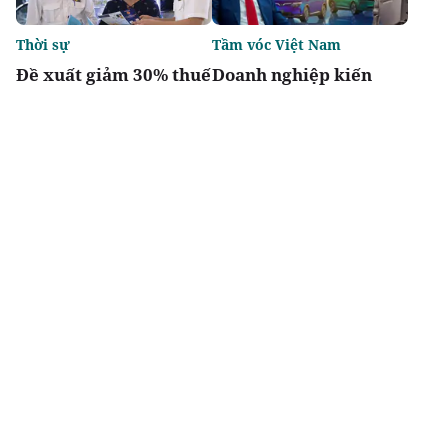
Thời sự
Tầm vóc Việt Nam
Đề xuất giảm 30% thuế
Doanh nghiệp kiến
thu nhập cho hộ kinh
quốc - Nhìn từ
doanh, doanh nghiệp
Vingroup
có doanh thu đến 10 tỷ
đồng
Chia sẻ
Thích
3.5k
Thị trường
Thời sự
Chiến thắng tại DOT
'Định lượng hóa' tiêu
Property Awards 2026:
chí đô thị đặc biệt,
Khẳng định vị thế kiến
tránh phát triển lệch