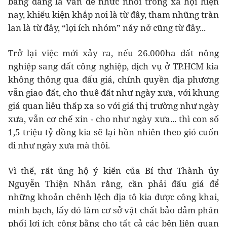
bằng đang là vấn đề nhức nhối trong xã hội hiện
nay, khiếu kiện khắp nơi là từ đây, tham nhũng tràn
lan là từ đây, “lợi ích nhóm” nảy nở cũng từ đây...
Trở lại việc mới xảy ra, nếu 26.000ha đất nông
nghiệp sang đất công nghiệp, dịch vụ ở TP.HCM kia
không thông qua đấu giá, chính quyền địa phương
vẫn giao đất, cho thuê đất như ngày xưa, với khung
giá quan liêu thấp xa so với giá thị trường như ngày
xưa, vẫn cơ chế xin - cho như ngày xưa... thì con số
1,5 triệu tỷ đồng kia sẽ lại hồn nhiên theo gió cuốn
đi như ngày xưa mà thôi.
Vì thế, rất ủng hộ ý kiến của Bí thư Thành ủy
Nguyễn Thiện Nhân rằng, cần phải đấu giá để
những khoản chênh lệch địa tô kia được công khai,
minh bạch, lấy đó làm cơ sở vật chất bảo đảm phân
phối lợi ích công bằng cho tất cả các bên liên quan