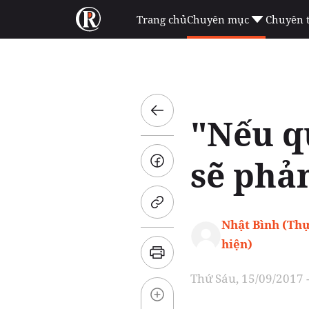
Trang chủ
Chuyên mục
Chuyên 
"Nếu qu
sẽ phả
Nhật Bình (Th
hiện)
Thứ Sáu, 15/09/2017 