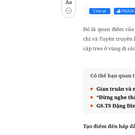
Aa
Chia sẻ
Thích
2k
Đó là quan điểm của
chí và Tuyên truyền 
cáp treo ở vùng di sả
Có thể bạn quan 
Gian truân và 
“Đừng nghe thấ
GS.TS Đặng Đìn
Tạo điểm đến hấp d