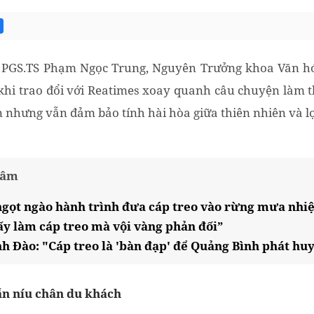
 PGS.TS Phạm Ngọc Trung, Nguyên Trưởng khoa Văn hóa
khi trao đổi với Reatimes xoay quanh câu chuyện làm 
n nhưng vẫn đảm bảo tính hài hòa giữa thiên nhiên và lợi
tâm
ngọt ngào hành trình đưa cáp treo vào rừng mưa nhiệ
y làm cáp treo mà vội vàng phản đối”
h Đào: "Cáp treo là 'bàn đạp' để Quảng Bình phát huy
ẫn níu chân du khách