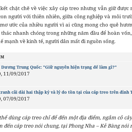
ết chặt chẽ về việc xây cáp treo nhưng vẫn giữ được 
con người với thiên nhiên, giữa công nghiệp và môi trườ
à mơ ước của nhiều người vì ai cũng mong cho quê hươn
i thác nhanh chóng trong những năm đầu để hoàn vốn, h
ế mạnh về kinh tế, người dân mất đi nguồn sống.
ÂM
Dương Trung Quốc: "Giữ nguyên hiện trạng để làm gì?"
0, 11/09/2017
ranh cãi dài hai thập kỷ và lý do tồn tại của cáp treo trên đỉnh 
0, 07/09/2017
hể dùng cáp treo chỉ để đến một địa điểm, ngắm cỏ cây, 
m đến cáp treo nói chung, tại Phong Nha – Kẻ Bàng nói r