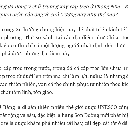
ng đã đồng ý chủ trương xây cáp treo ở Phong Nha - Kẻ
quan điểm của ông về chủ trương này như thế nào?
Trung:
Xu hướng chung hiện nay để phát triển kinh tế l
 địa phương. Thử so sánh tại các địa điểm như Chùa Hư
kiểu cũ thì chỉ có một lượng người nhất định đến được
 phá được những địa điểm này.
u cáp treo trong nước, trong đó có cáp treo lên Chùa 
p treo từ dưới lên trên mà chỉ làm 3/4, nghĩa là những 
vào thiên nhiên, vẫn có thể chinh phục tự nhiên theo ki
chất tâm linh, tôn giáo.
ẻ Bàng là di sản thiên nhiên thế giới được UNESCO cô
rất rộng và sâu, đặc biệt là hang Sơn Đoòng mới phát hi
tế là được khám phá nhiều cái hay, cái đẹp, cái tốt ở đâ