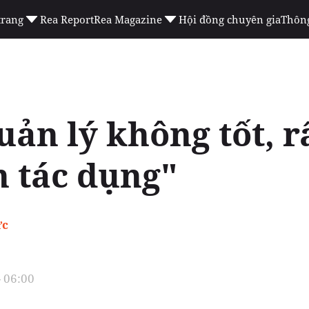
trang
Rea Report
Rea Magazine
Hội đồng chuyên gia
Thông
ản lý không tốt, rấ
n tác dụng"
ực
- 06:00