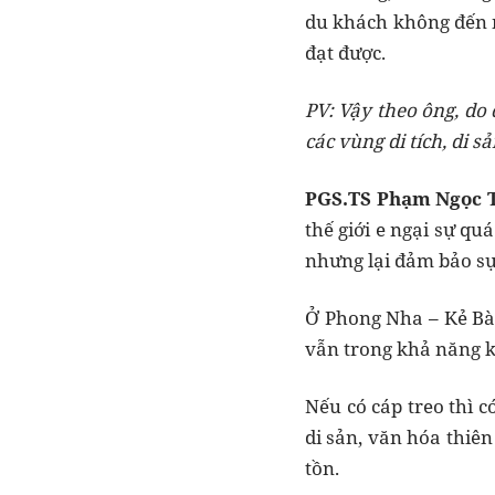
du khách không đến n
đạt được.
PV: Vậy theo ông, do
các vùng di tích, di s
PGS.TS Phạm Ngọc 
thế giới e ngại sự qu
nhưng lại đảm bảo sự 
Ở Phong Nha – Kẻ Bà
vẫn trong khả năng ki
Nếu có cáp treo thì c
di sản, văn hóa thiê
tồn.