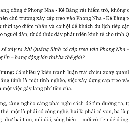
hang động ở Phong Nha - Kẻ Bàng rất hiểm trở, không 
ên chủ trương xây cáp treo vào Phong Nha - Kẻ Bàng tô
g thời tạo điểm nhấn và cơ hội để khách du lịch tiếp cận
o người dân, từ đó thúc đẩy phát triển kinh tế cho tỉnh 
ì sẽ xảy ra khi Quảng Bình có cáp treo
vào Phong Nha 
Én – hang động lớn thứ ba thế giới?
Trung:
Có nhiều ý kiến tranh luận trái chiều xoay quan
ảng Bình là một tỉnh nghèo, việc xây dựng cáp treo v
 một việc gây lãng phí tiền của.
ằng, càng nghèo càng phải nghĩ cách để tìm đường ra, 
hế, một là phải có công nghệ, hai là phải có vốn, ba là 
 như bãi tắm, núi đồi, sông biển.... mới có tiền để đón