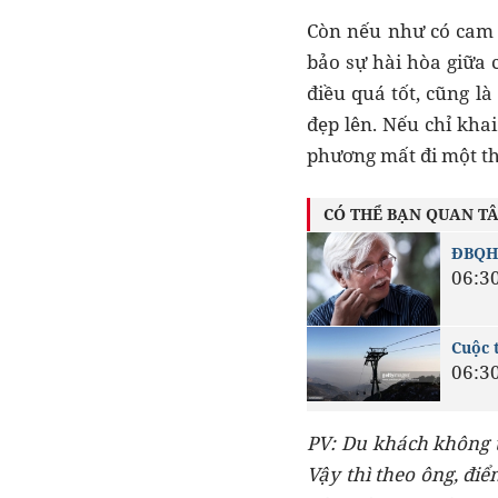
Còn nếu như có cam k
bảo sự hài hòa giữa 
điều quá tốt, cũng l
đẹp lên. Nếu chỉ kha
phương mất đi một th
CÓ THỂ BẠN QUAN T
ĐBQH 
06:3
Cuộc t
06:3
PV: Du khách không t
Vậy thì theo ông, điể