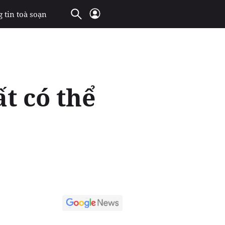
 tin toà soạn
t có thể