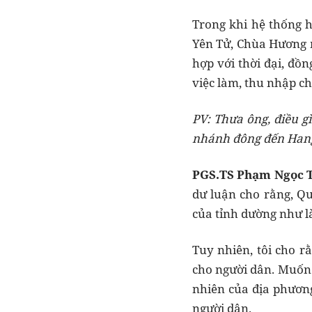
Trong khi hệ thống 
Yên Tử, Chùa Hương n
hợp với thời đại, đồn
việc làm, thu nhập ch
PV:
T
hưa ông,
điều g
nhánh đông đến Hang 
PGS.TS Phạm Ngọc 
dư luận cho rằng, Qu
của tỉnh dường như là
Tuy nhiên, tôi cho r
cho người dân. Muốn t
nhiên của địa phương
người dân.