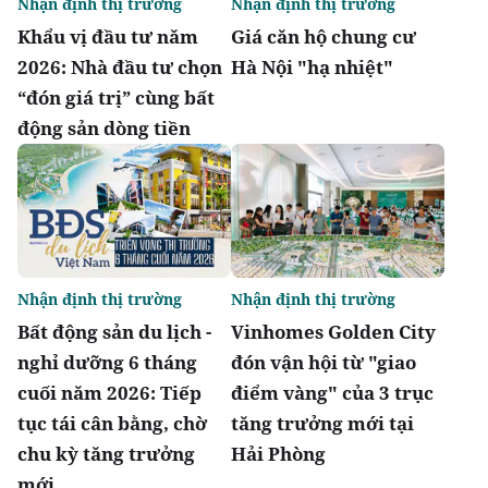
Nhận định thị trường
Nhận định thị trường
Khẩu vị đầu tư năm
Giá căn hộ chung cư
2026: Nhà đầu tư chọn
Hà Nội "hạ nhiệt"
“đón giá trị” cùng bất
động sản dòng tiền
Nhận định thị trường
Nhận định thị trường
Bất động sản du lịch -
Vinhomes Golden City
nghỉ dưỡng 6 tháng
đón vận hội từ "giao
cuối năm 2026: Tiếp
điểm vàng" của 3 trục
tục tái cân bằng, chờ
tăng trưởng mới tại
chu kỳ tăng trưởng
Hải Phòng
mới