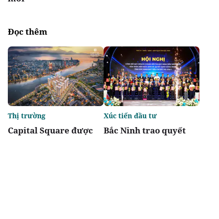
Đọc thêm
Thị trường
Xúc tiến đầu tư
Capital Square được
Bắc Ninh trao quyết
vinh danh: Dự án tổ
định đầu tư cho 48 dự
hợp nhà ở kiến tạo
án, tổng vốn gần 7 tỷ
chuẩn mực sống sang
USD
tốt nhất Việt Nam 2026