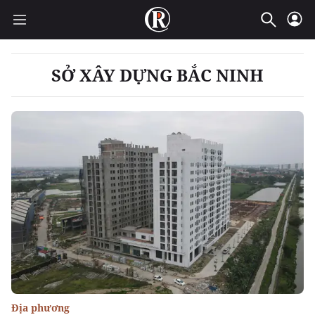
SỞ XÂY DỰNG BẮC NINH
Địa phương