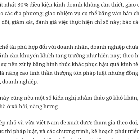
 ít nhất 30% điều kiện kinh doanh không cần thiết; giao 
o các địa phương; giao nhiệm vụ cụ thể bằng văn bản c
dõi, giám sát, đánh giá việc thực hiện chỉ số này; báo 
c chế tài phù hợp đối với doanh nhân, doanh nghiệp chưa
cảnh cần khuyến khích tăng trưởng như hiện nay; theo
n sự nên xử lý bằng hình thức khắc phục hậu quả kinh t
 là nâng cao tinh thần thượng tôn pháp luật nhưng đồng 
, doanh nghiệp.
o này cũng nêu một số kiến nghị nhằm tháo gỡ khó khăn,
nhà ở xã hội, năng lượng…
ệp nhỏ và vừa Việt Nam đề xuất được tham gia theo dõi, 
c thi pháp luật, và các chương trình, kế hoạch phát tri