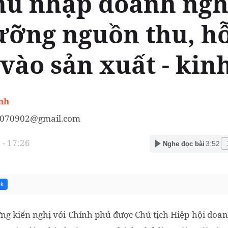
hu nhập doanh ngh
ưỡng nguồn thu, hỗ 
 vào sản xuất - kin
nh
070902@gmail.com
- 17:26
3:52
Nghe đọc bài
9k
ng kiến nghị với Chính phủ được Chủ tịch Hiệp hội doa