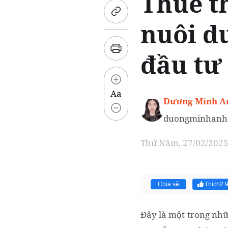
Thuế t
nuôi d
đầu tư
Aa
Dương Minh A
duongminhanh
Thứ Năm, 27/02/2025 
Chia sẻ
Thích
2.
Đây là một trong nhữ