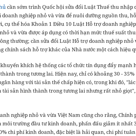
phủ
cần sớm trình Quốc hội sửa đổi Luật Thuế thu nhập 
i doanh nghiệp nhỏ và vừa để nuôi dưỡng nguồn thu, hỗ t
i, cụ thể hóa Khoản 1 Điều 10 Luật Hỗ trợ doanh nghiệ
nhỏ và vừa được áp dụng có thời hạn mức thuế suất th
ông thường; cần sửa đổi Luật Hỗ trợ doanh nghiệp nhỏ
 chính sách hỗ trợ khác của Nhà nước một cách hiệu q
khuyến khích hệ thống các tổ chức tín dụng đẩy mạnh h
 thành trong tương lai. Hiện nay, chỉ có khoảng 30 - 35
ngân hàng với tài sản thế chấp hiện có, trong khi đó, "l
 tài sản hình thành trong tương lai nhưng rất nhỏ giọt
anh nghiệp nhỏ và vừa Việt Nam cũng cho rằng, Chính ph
ện môi trường đầu tư kinh doanh, phấn đấu giảm ít nhất 3
0% chi phí kinh doanh, đặc biệt là hải quan, chi phí tuâ