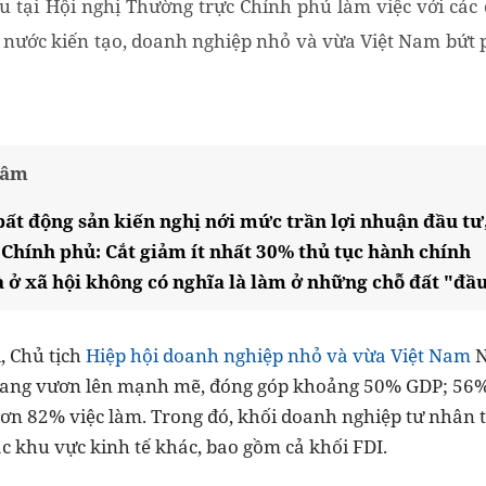
 tại Hội nghị Thường trực Chính phủ làm việc với các
nước kiến tạo, doanh nghiệp nhỏ và vừa Việt Nam bứt 
tâm
ất động sản kiến nghị nới mức trần lợi nhuận đầu tư
Chính phủ: Cắt giảm ít nhất 30% thủ tục hành chính
 ở xã hội không có nghĩa là làm ở những chỗ đất "đầ
ị, Chủ tịch
Hiệp hội doanh nghiệp nhỏ và vừa Việt Nam
N
đang vươn lên mạnh mẽ, đóng góp khoảng 50% GDP; 56% 
a hơn 82% việc làm. Trong đó, khối doanh nghiệp tư nhân
ác khu vực kinh tế khác, bao gồm cả khối FDI.