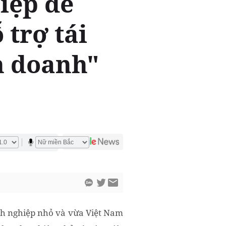
iệp để
trợ tái
h doanh"
nh nghiệp nhỏ và vừa Việt Nam