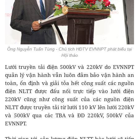
Ông Nguyễn Tuấn Tùng - Chủ tịch HĐTV EVNNPT phát biểu tại
Hội thảo
Lưới truyền tải điện 500kV và 220kV do EVNNPT
quản lý vận hành vẫn luôn đảm bảo vận hành an
toàn, ổn định và giải tỏa hết công suất các nguồn
điện NLTT được đấu nối trực tiếp vào lưới điện
220kV cũng như công suất của các nguồn điện
NLTT được truyền tải từ lưới 110 kV lên lưới 220kV
và 500kV qua các TBA và ĐD 220kV, 500kV của
EVNNPT.
Thời gian tới, sản lượng điện NLTT hòa lưới sẽ tiếp