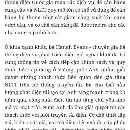
thống điện Quốc gia mua các dịch vụ để cân bằng
cung cầu và NLTT quy mô lớn có thể sử dụng để cân
bằng hệ thống như cắt giảm công suất khi cung
vượt cầu, và cơ chế cân bằng đã được mở ra cho các
nhà cung cấp nhỏ hơn...
Ở khía cạnh khác, bà Hanah Evans - chuyên gia hệ
thống điện và phát triển điện gió ngoài khơi đã bổ
sung thông tin về cách tiếp cận chính sách và quy
định được áp dụng ở Vương quốc Anh nhằm giải
quyết những thách thức liên quan đến gia tăng
NLTT trên hệ thống truyền tải. Bà cho biết sản
lượng phát điện tái tạo tại Anh tăng mạnh trong 20
năm qua, công suất điện tái tạo tăng chủ yếu nhờ
gió và mặt trời. Nước Anh đã dần giải quyết tốt các
thách thức với lưới truyền tải điện. Cơ chế thiết lập
giá, kiểm soát giá, vai trò điều tiết ngành, cấp phép
phân phối, truyền tải... được thực hiện, phân định