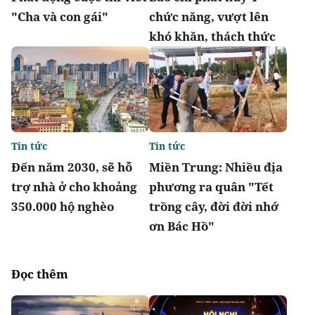
"Cha và con gái"
chức năng, vượt lên
khó khăn, thách thức
Tin tức
Tin tức
Đến năm 2030, sẽ hỗ
Miền Trung: Nhiều địa
trợ nhà ở cho khoảng
phương ra quân "Tết
350.000 hộ nghèo
trồng cây, đời đời nhớ
ơn Bác Hồ"
Đọc thêm