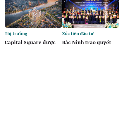
Thị trường
Xúc tiến đầu tư
Capital Square được
Bắc Ninh trao quyết
vinh danh: Dự án tổ
định đầu tư cho 48 dự
hợp nhà ở kiến tạo
án, tổng vốn gần 7 tỷ
chuẩn mực sống sang
USD
tốt nhất Việt Nam 2026
Chia sẻ
Thích
4.7k
Thời sự
Thời sự
Thông báo Kết luận
Quốc hội thảo luận