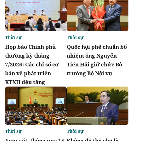
Thời sự
Thời sự
Họp báo Chính phủ
Quốc hội phê chuẩn bổ
thường kỳ tháng
nhiệm ông Nguyễn
7/2026: Các chỉ số cơ
Tiến Hải giữ chức Bộ
bản về phát triển
trưởng Bộ Nội vụ
KTXH đều tăng
Thời sự
Thời sự
Xem xét, thông qua 15
Không để thể chế là