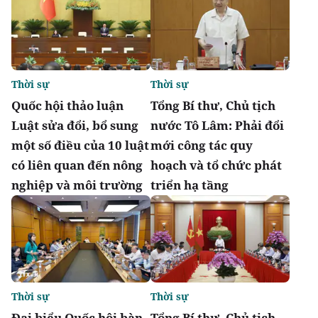
Thời sự
Thời sự
Quốc hội thảo luận
Tổng Bí thư, Chủ tịch
Luật sửa đổi, bổ sung
nước Tô Lâm: Phải đổi
một số điều của 10 luật
mới công tác quy
có liên quan đến nông
hoạch và tổ chức phát
nghiệp và môi trường
triển hạ tầng
Thời sự
Thời sự
Đại biểu Quốc hội bàn
Tổng Bí thư, Chủ tịch