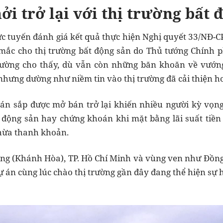
i trở lại với thị trường bất 
ực tuyến đánh giá kết quả thực hiện Nghị quyết 33/NĐ-CP
ắc cho thị trường bất động sản do Thủ tướng Chính ph
trường cho thấy, dù vẫn còn những băn khoăn về vướn
nhưng dường như niềm tin vào thị trường đã cải thiện h
 án sắp được mở bán trở lại khiến nhiều người kỳ vọng
 động sản hay chứng khoán khi mặt bằng lãi suất tiền
hừa thanh khoản.
ng (Khánh Hòa), TP. Hồ Chí Minh và vùng ven như Đồng
dự án cùng lúc chào thị trường gần đây đang thể hiện sự h