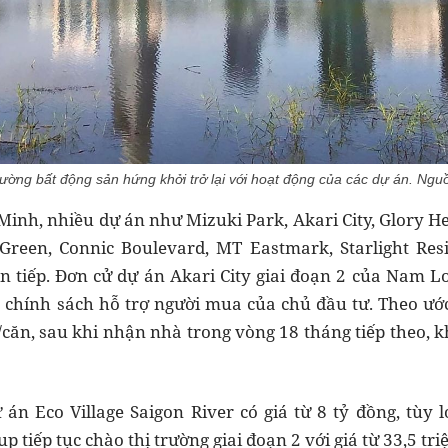
rường bất động sản hứng khởi trở lại với hoạt động của các dự án. Ng
í Minh, nhiều dự án như Mizuki Park, Akari City, Glory He
 Green, Connic Boulevard, MT Eastmark, Starlight Res
n tiếp. Đơn cử dự án Akari City giai đoạn 2 của Nam L
 chính sách hỗ trợ người mua của chủ đầu tư. Theo ước
/căn, sau khi nhận nhà trong vòng 18 tháng tiếp theo, 
 án Eco Village Saigon River có giá từ 8 tỷ đồng, tùy l
 tiếp tục chào thị trường giai đoạn 2 với giá từ 33,5 t