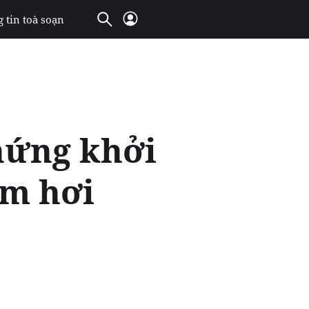
 tin toà soạn
hứng khởi
im hơi