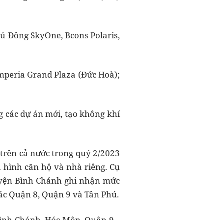
hú Đông SkyOne, Bcons Polaris,
Imperia Grand Plaza (Đức Hoà);
g các dự án mới, tạo không khí
 trên cả nước trong quý 2/2023
i hình căn hộ và nhà riêng. Cụ
huyện Bình Chánh ghi nhận mức
 các Quận 8, Quận 9 và Tân Phú.
ình Chánh, Hóc Môn, Quận 9...