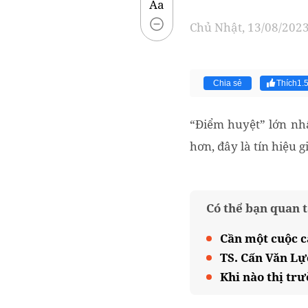
Aa
Chủ Nhật, 13/08/2023
Chia sẻ
Thích
1.
“Điểm huyệt” lớn nhấ
hơn, đây là tín hiệu 
Có thể bạn quan 
Cần một cuộc c
TS. Cấn Văn Lự
Khi nào thị tr