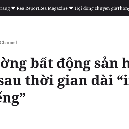
trang
Rea Report
Rea Magazine
Hội đồng chuyên gia
Thông
 Channel
ường bất động sản 
 sau thời gian dài “
ếng”