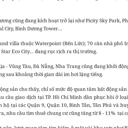
ương cũng đang kích hoạt trở lại như Picity Sky Park, P
al City, Bình Dương Tower…
and villa thuộc Waterpoint (Bến Lức); 70 căn nhà phố 
Star Eco City… đang rục rịch ra thị trường.
 Rịa - Vũng Tàu, Đà Nẵng, Nha Trang cũng đang khởi độn
ng sau khoảng thời gian dài im hơi lặng tiếng.
 động sản cho thấy, chỉ số mức độ quan tâm bất động sản
u cầu giao dịch tại TP. Hồ Chí Minh dần phục hồi ở loạ
ăn hộ tại các Quận 9, Quận 10, Bình Tân, Tân Phú và 
 ra, nhu cầu tìm thuê chung cư cũng tăng từ 8 - 11% tại
t nền, lượt quan tâm tìm kiếm ở một vài khu vực như B