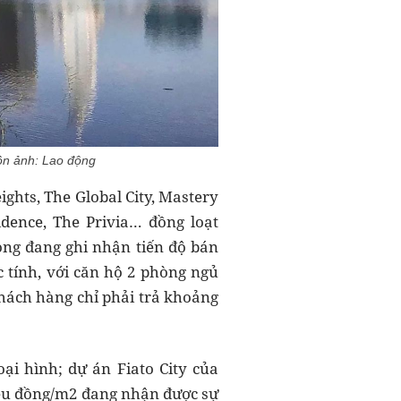
uồn ảnh: Lao động
ights, The Global City, Mastery
idence, The Privia… đồng loạt
ong đang ghi nhận tiến độ bán
 tính, với căn hộ 2 phòng ngủ
khách hàng chỉ phải trả khoảng
oại hình; dự án Fiato City của
riệu đồng/m2 đang nhận được sự