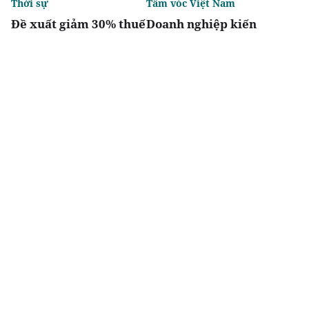
Thời sự
Tầm vóc Việt Nam
Đề xuất giảm 30% thuế
Doanh nghiệp kiến
thu nhập cho hộ kinh
quốc - Nhìn từ
doanh, doanh nghiệp
Vingroup
có doanh thu đến 10 tỷ
đồng
Chia sẻ
Thích
2.4k
Thị trường
Thời sự
Chiến thắng tại DOT
'Định lượng hóa' tiêu
Property Awards 2026:
chí đô thị đặc biệt,
Khẳng định vị thế kiến
tránh phát triển lệch
trúc biểu tượng của
về kinh tế
Newtown Diamond