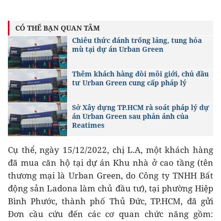
CÓ THỂ BẠN QUAN TÂM
Chiêu thức đánh trống lảng, tung hỏa
mù tại dự án Urban Green
Thêm khách hàng đòi môi giới, chủ đầu
tư Urban Green cung cấp pháp lý
Sở Xây dựng TP.HCM rà soát pháp lý dự
án Urban Green sau phản ánh của
Reatimes
Cụ thể, ngày 15/12/2022, chị L.A, một khách hàng
đã mua căn hộ tại dự án Khu nhà ở cao tầng (tên
thương mại là Urban Green, do Công ty TNHH Bất
động sản Ladona làm chủ đầu tư), tại phường Hiệp
Bình Phước, thành phố Thủ Đức, TP.HCM, đã gửi
Đơn cầu cứu đến các cơ quan chức năng gồm: