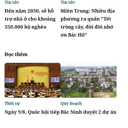
Tin tức
Tin tức
Đến năm 2030, sẽ hỗ
Miền Trung: Nhiều địa
trợ nhà ở cho khoảng
phương ra quân "Tết
350.000 hộ nghèo
trồng cây, đời đời nhớ
ơn Bác Hồ"
Đọc thêm
Thời sự
Quy hoạch
Ngày 9/8, Quốc hội tiếp
Bắc Ninh duyệt 2 dự án
tục thảo luận về hai dự
nhà ở xã hội tổng vốn
án luật liên quan đến
gần 2.000 tỷ tại