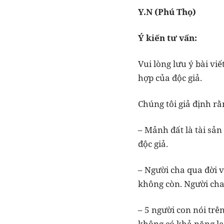
Y.N (Phú Thọ)
Ý kiến tư vấn:
Vui lòng lưu ý bài vi
hợp của độc giả.
Chúng tôi giả định rằ
– Mảnh đất là tài sả
độc giả.
– Người cha qua đời v
không còn. Người cha 
– 5 người con nói trê
không có khả năng la