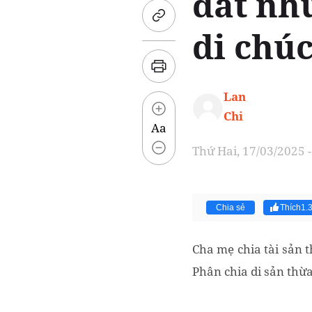
đất nh
di chú
Lan
Chi
Aa
Thứ Hai, 17/03/2025 -
Chia sẻ
Thích
1.
Cha mẹ chia tài sản 
Phân chia di sản thừ