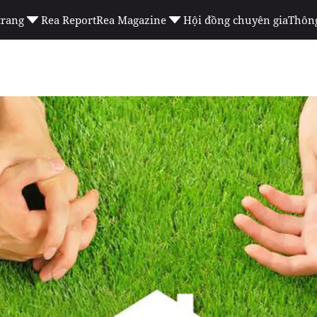
trang
Rea Report
Rea Magazine
Hội đồng chuyên gia
Thông