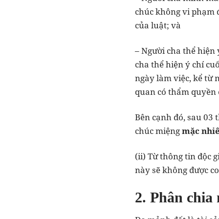
chúc không vi phạm đi
của luật; và
– Người cha thể hiện 
cha thể hiện ý chí cu
ngày làm việc, kể từ 
quan có thẩm quyền c
Bên cạnh đó, sau 03 t
chúc miệng
mặc nhiê
(ii) Từ thông tin độc
này sẽ không được coi
2. Phân chia