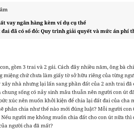
tâm
uất vay ngân hàng kèm ví dụ cụ thể
đai đã có sổ đỏ: Quy trình giải quyết và mức án phí 
 con, gồm 3 trai và 2 gái. Cách đây nhiều năm, ông bà c
ng miệng chứ chưa làm giấy tờ sở hữu riêng của từng ngư
y xây nhà nhưng lại lấn sang phần đất của 2 anh trai đã 
h chung sống có nảy sinh mâu thuẫn nên người con út đ
 bức xúc nên muốn khởi kiện để chia lại đất đai của cha 
sẽ phân chia như thế nào mới đúng luật? Mỗi người con 
 Nếu người mẹ không muốn chia đất cho con út nữa thì
của người cha đã mất?