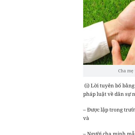
Cha mẹ t
(i) Lời tuyên bố bằng
pháp luật về dân sự 
– Được lập trong trườ
và
– Người cha minh mẫn,