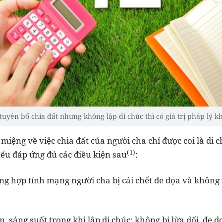
uyên bố chia đất nhưng không lập di chúc thì có giá trị pháp lý 
 miệng về việc chia đất của người cha chỉ được coi là di
(1)
nếu đáp ứng đủ các điều kiện sau
:
ng hợp tính mạng người cha bị cái chết đe dọa và không 
 sáng suốt trong khi lập di chúc; không bị lừa dối, đe d