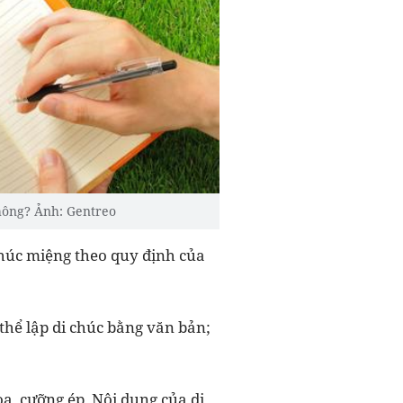
không? Ảnh: Gentreo
 chúc miệng theo quy định của
thể lập di chúc bằng văn bản;
oạ, cưỡng ép. Nội dung của di