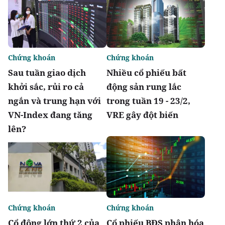
Chứng khoán
Chứng khoán
Sau tuần giao dịch
Nhiều cổ phiếu bất
khởi sắc, rủi ro cả
động sản rung lắc
ngắn và trung hạn với
trong tuần 19 - 23/2,
VN-Index đang tăng
VRE gây đột biến
lên?
Chứng khoán
Chứng khoán
Cổ đông lớn thứ 2 của
Cổ phiếu BĐS phân hóa